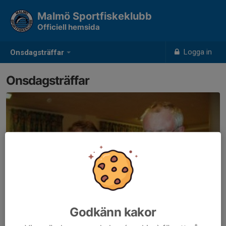
Malmö Sportfiskeklubb
Officiell hemsida
Logga in
Onsdagsträffar
Onsdagsträffar
Godkänn kakor