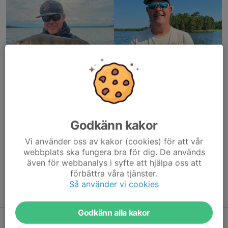
Hej alla, jag och Johan besökte kalmarsund i jakten på dom
mytomspunna 2kg borrarna och det var väldigt nära denna gång!
Godkänn kakor
Dag 1, höjde jag mitt eget personbästa med 2hg till 1760gram
Vi använder oss av kakor (cookies) för att vår
och 48 cm redan innan lunch första...
webbplats ska fungera bra för dig. De används
även för webbanalys i syfte att hjälpa oss att
Läs mer
förbättra våra tjänster.
Så använder vi cookies
Fler nyheter
Godkänn alla kakor
Göstävling - Ringsjön 7/6-26