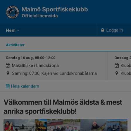
Malmö Sportfiskeklubb
Officiell hemsida
Logga in
Hem
Aktiviteter
Söndag 16 aug, 08:00-12:00
Onsdag 2
Makrillfiske i Landskrona
Klub
Samling: 07:30, Kajen vid Landskronabåtarna
Klubb
Hela kalendern
Välkommen till Malmös äldsta & mest
anrika sportfiskeklubb!