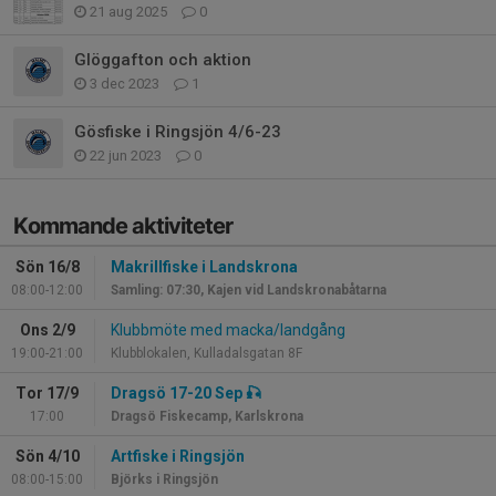
21 aug 2025
0
Glöggafton och aktion
3 dec 2023
1
Gösfiske i Ringsjön 4/6-23
22 jun 2023
0
Kommande aktiviteter
Sön 16/8
Makrillfiske i Landskrona
08:00-12:00
Samling: 07:30, Kajen vid Landskronabåtarna
Ons 2/9
Klubbmöte med macka/landgång
19:00-21:00
Klubblokalen, Kulladalsgatan 8F
Tor 17/9
Dragsö 17-20 Sep 🎣
17:00
Dragsö Fiskecamp, Karlskrona
Sön 4/10
Artfiske i Ringsjön
08:00-15:00
Björks i Ringsjön