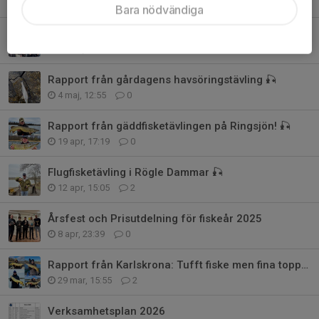
7 jun, 17:09
1
Bara nödvändiga
Rapport från abborrtävlingen på Ringsjön – 14 maj 🎣
14 maj, 19:08
2
Rapport från gårdagens havsöringstävling 🎣
4 maj, 12:55
0
Rapport från gäddfisketävlingen på Ringsjön! 🎣
19 apr, 17:19
0
Flugfisketävling i Rögle Dammar 🎣
12 apr, 15:05
2
Årsfest och Prisutdelning för fiskeår 2025
8 apr, 23:39
0
Rapport från Karlskrona: Tufft fiske men fina toppar!
29 mar, 15:55
2
Verksamhetsplan 2026