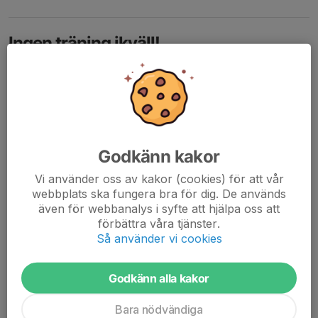
Ingen träning ikväll!
1 nov 2024
1 kommentar
Hej,
vi är för få och passar på att njuta av höstlovet!
Olle
Läs mer
Godkänn kakor
Vi använder oss av kakor (cookies) för att vår
Halloween basket!
webbplats ska fungera bra för dig. De används
30 okt 2024
0 kommentarer
även för webbanalys i syfte att hjälpa oss att
förbättra våra tjänster.
Hej,
Så använder vi cookies
imorgon 31/10 är det ju Halloween och vi har training som
vanligt på Svartedalsskolan kl 17.00.
Så varför inte kombinera båda? Vi kan köra Halloween basket
Godkänn alla kakor
med tillåtna kostumer och dämpad belysning! Allt är...
Läs mer
Bara nödvändiga