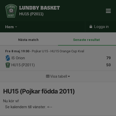
LUNDBY BASKET
HU15 (P2011)
Logga in
Hem
Nästa match
Senaste resultat
Fre 8 maj 19:00
- Pojkar U15 - HU15 Orange Cup Kval
IS Orion
79
HU15 (P2011)
50
Visa tabell
HU15 (Pojkar födda 2011)
Nu kör vi!
Se kalendern till vänster. <--