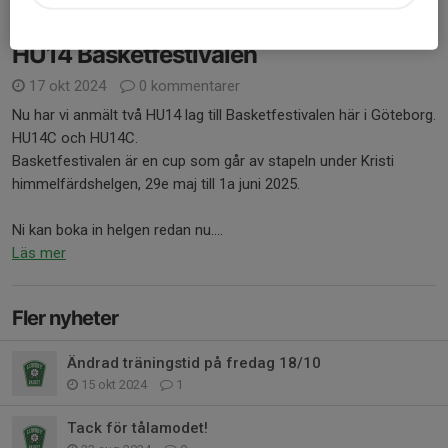
HU14 Basketfestivalen
17 okt 2024
0 kommentarer
Nu har vi anmält två HU14 lag till Basketfestivalen här i Göteborg.
HU14C och HU14C.
Basketfestivalen är en cup som går av stapeln under Kristi
himmelfärdshelgen, 29e maj till 1a juni 2025.
Ni kan boka in helgen redan nu....
Läs mer
Fler nyheter
Ändrad träningstid på fredag 18/10
15 okt 2024
1
Tack för tålamodet!