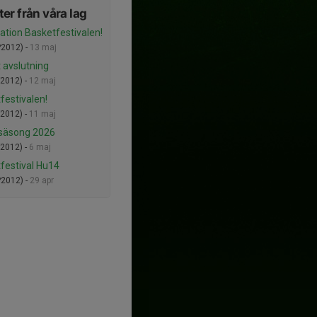
er från våra lag
ation Basketfestivalen!
2012) -
13 maj
 avslutning
2012) -
12 maj
festivalen!
2012) -
11 maj
säsong 2026
2012) -
6 maj
festival Hu14
2012) -
29 apr