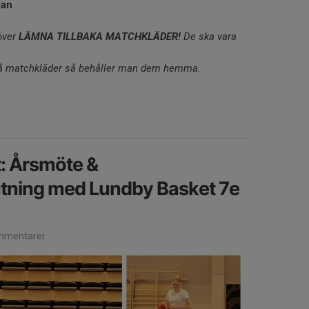
lan
över
LÄMNA TILLBAKA MATCHKLÄDER!
De ska vara
å matchkläder så behåller man dem hemma.
: Årsmöte &
ning med Lundby Basket 7e
mmentarer