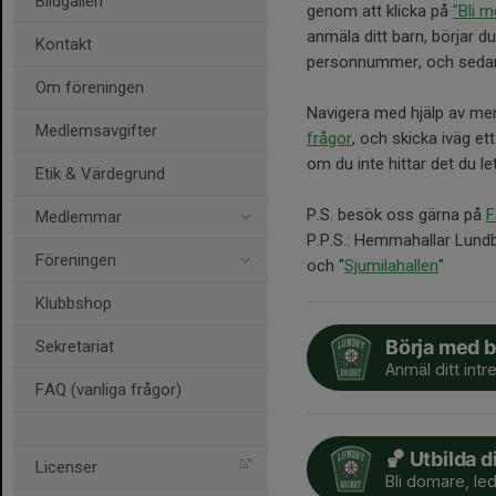
Bildgalleri
genom att klicka på
"Bli 
anmäla ditt barn, börjar 
Kontakt
personnummer, och sedan 
Om föreningen
Navigera med hjälp av me
Medlemsavgifter
frågor
, och skicka iväg ett 
om du inte hittar det du let
Etik & Värdegrund
P.S. besök oss gärna på
F
Medlemmar
P.P.S.: Hemmahallar Lundb
Föreningen
och "
Sjumilahallen
"
Klubbshop
Börja med b
Sekretariat
Anmäl ditt intr
FAQ (vanliga frågor)
🏀 Utbilda d
Licenser
Bli domare, led