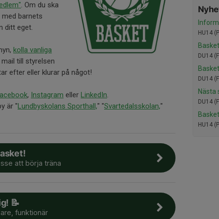
medlem"
. Om du ska
Nyhet
du med barnets
Inform
ditt eget.
HU14 (P
Basket
nyn,
kolla vanliga
DU14 (F
mail till styrelsen
Basket
ar efter eller klurar på något!
DU14 (F
Nästa 
acebook
,
Instagram
eller
LinkedIn
.
DU14 (F
y är "
Lundbyskolans Sporthall,
" "
Svartedalsskolan,
"
Basket
HU14 (P
asket!
esse att börja träna
ig! 📝
are, funktionär