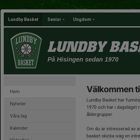
Lundby Basket
Senior
Ungdom
LUNDBY BAS
På Hisingen sedan 1970
Välkommen ti
Hem
Lundby Basket har funnit
Nyheter
1970 och har i dagsläget m
åldergrupper.
Våra lag
Kalender
Om du är intresserad av at
basket skicka iväg en int