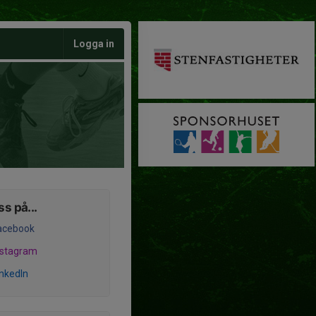
Logga in
ss på...
acebook
nstagram
inkedIn