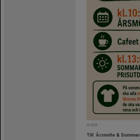
AI bild
Till
Årsmöte & Sommara