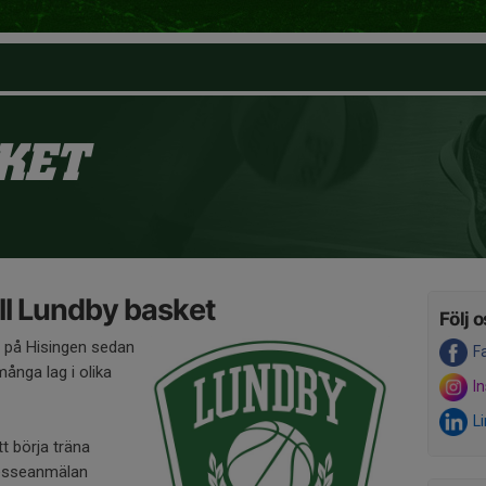
KET
ll Lundby basket
Följ o
s på Hisingen sedan
F
ånga lag i olika
I
L
t börja träna
resseanmälan