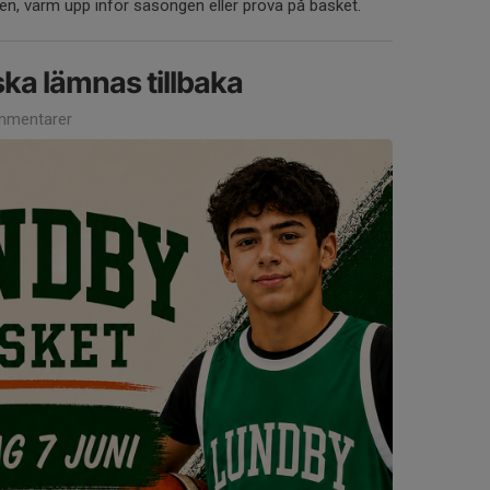
en, värm upp inför säsongen eller prova på basket.
ka lämnas tillbaka
mmentarer