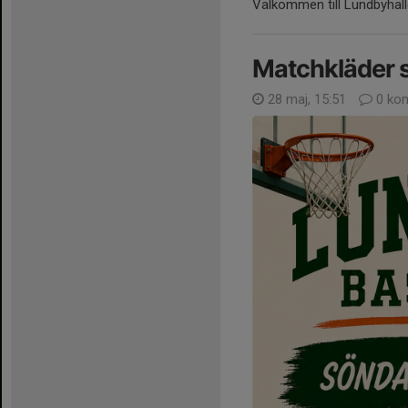
Välkommen till Lundbyhall
Matchkläder s
28 maj, 15:51
0 ko