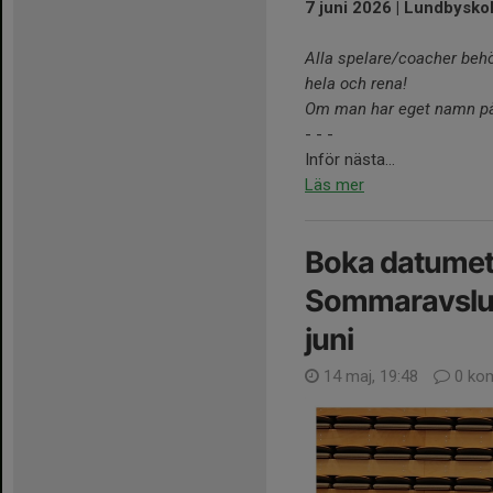
7 juni 2026 | Lundbysko
Alla spelare/coacher beh
hela och rena!
Om man har eget namn p
- - -
Inför nästa...
Läs mer
Boka datumet
Sommaravslut
juni
14 maj, 19:48
0 ko