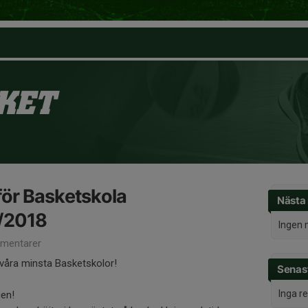
KET
för Basketskola
Nästa
/2018
Ingen 
mentarer
 i våra minsta Basketskolor!
Senast
Inga r
gen!