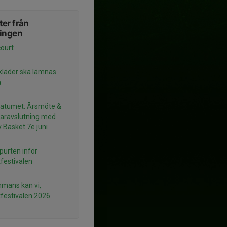
er från
ningen
ourt
läder ska lämnas
a
atumet: Årsmöte &
ravslutning med
 Basket 7e juni
spurten inför
festivalen
mmans kan vi,
festivalen 2026