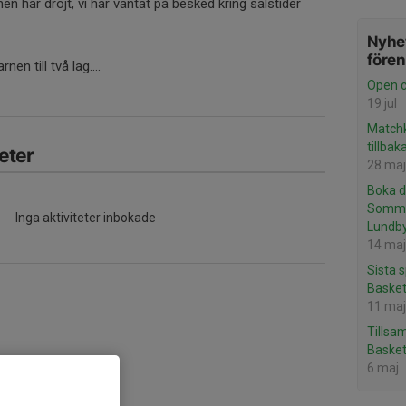
en har dröjt, vi har väntat på besked kring salstider
Nyhet
före
en till två lag....
Open c
19 jul
Matchk
tillbak
eter
28 maj
Boka d
Somma
Inga aktiviteter inbokade
Lundby
14 maj
Sista 
Basket
11 maj
Tillsa
Basket
6 maj