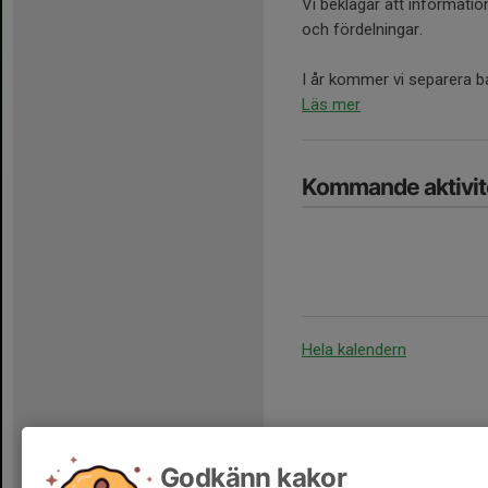
Vi beklagar att information
och fördelningar.
I år kommer vi separera barn
Läs mer
Kommande aktivit
Hela kalendern
Godkänn kakor