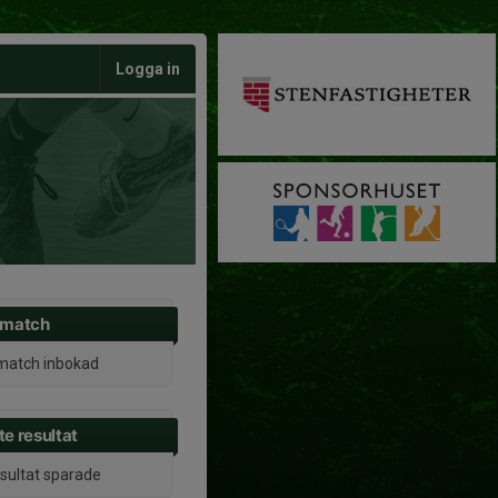
Logga in
 match
match inbokad
e resultat
esultat sparade