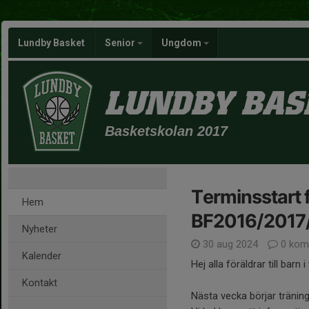
Lundby Basket
Senior
Ungdom
LUNDBY BAS
Basketskolan 2017
Terminsstart 
Hem
BF2016/2017
Nyheter
30 aug 2024
0 kom
Kalender
Hej alla föräldrar till barn
Kontakt
Nästa vecka börjar tränin