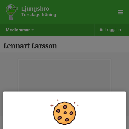
Ljungsbro
Torsdags-träning
Logga in
Medlemmar
Lennart Larsson
Ålder
76 år