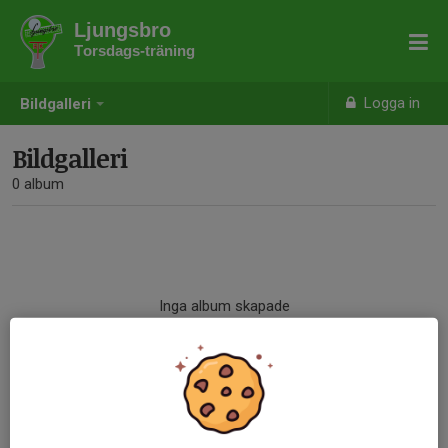
Ljungsbro
Torsdags-träning
Logga in
Bildgalleri
Bildgalleri
0 album
Inga album skapade