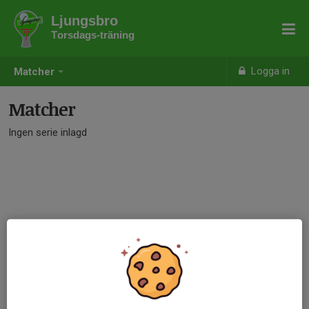
Ljungsbro
Torsdags-träning
Logga in
Matcher
Matcher
Ingen serie inlagd