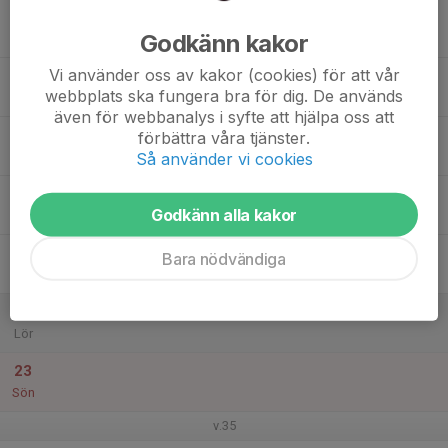
17
Godkänn kakor
Mån
Vi använder oss av kakor (cookies) för att vår
18
webbplats ska fungera bra för dig. De används
Tis
även för webbanalys i syfte att hjälpa oss att
19
förbättra våra tjänster.
Så använder vi cookies
Ons
20
09:00
Torsdags-träningen
Godkänn alla kakor
12:00
Tor
Cloettahallen Ljungsbro
21
Bara nödvändiga
Fre
22
Lör
23
Sön
v.35