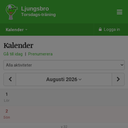
Ljungsbro
Torsdags-träning
Logga in
Kalender
Kalender
Gå till idag
|
Prenumerera
Augusti 2026
1
Lör
2
Sön
v.32