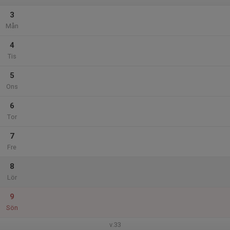
3
Mån
4
Tis
5
Ons
6
Tor
7
Fre
8
Lör
9
Sön
v.33