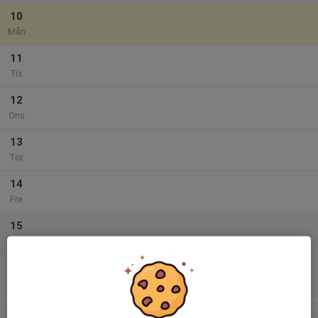
10
Mån
11
Tis
12
Ons
13
Tor
14
Fre
15
Lör
16
Sön
v.34