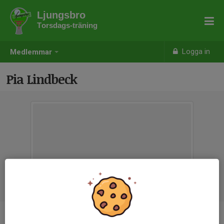
Ljungsbro
Torsdags-träning
Logga in
Medlemmar
Pia Lindbeck
Ålder
68 år