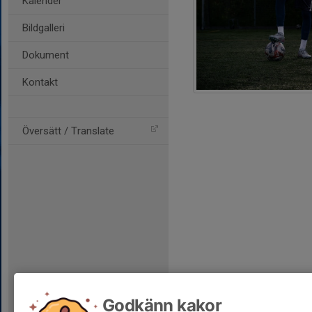
Kalender
Bildgalleri
Dokument
Kontakt
Översätt / Translate
Godkänn kakor