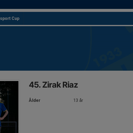
sport Cup
45. Zirak Riaz
Ålder
13 år