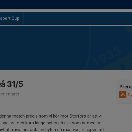
sport Cup
eå 31/5
Pren
mmentarer
Ny
 denna match precis som vi kör mot Storfors är att vi
 spelare och köra länge byten på alla som är med. Vi
t att mina ner antalen byten så man vänjer sig vid att