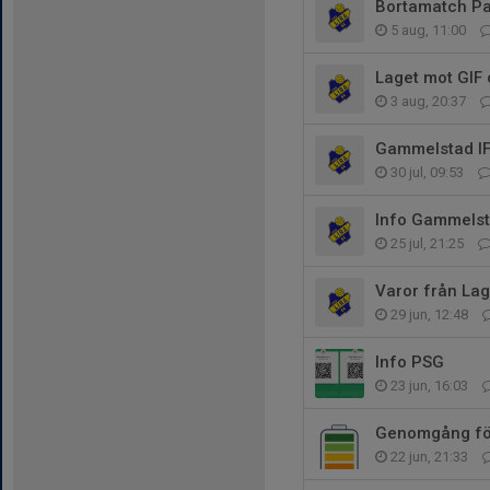
Bortamatch Paj
5 aug, 11:00
Laget mot GIF 
3 aug, 20:37
Gammelstad IF
30 jul, 09:53
Info Gammels
25 jul, 21:25
Varor från Lag
29 jun, 12:48
Info PSG
23 jun, 16:03
Genomgång fö
22 jun, 21:33