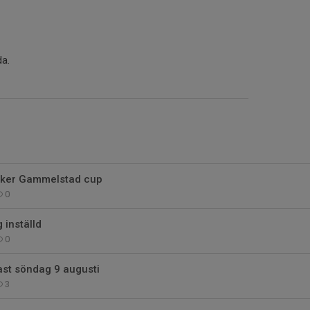
da.
aker Gammelstad cup
0
 inställd
0
ast söndag 9 augusti
3