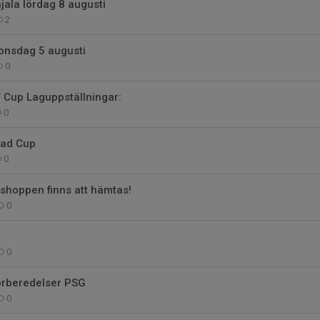
ala lördag 8 augusti
2
onsdag 5 augusti
0
 Cup Laguppställningar:
0
tad Cup
0
shoppen finns att hämtas!
0
0
rberedelser PSG
0