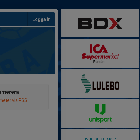
Logga in
umerera
heter via RSS