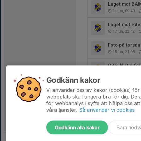
Laget mot BAI
21 jun, 09:40
Laget mot Pite
17 jun, 22:42
Foto på torsda
15 jun, 21:08
OBS! Ny tid för
15 jun, 16:36
Godkänn kakor
Match mot BAI
Vi använder oss av kakor (cookies) för 
15 jun, 12:45
webbplats ska fungera bra för dig. De
för webbanalys i syfte att hjälpa oss att
våra tjänster.
Så använder vi cookies
Godkänn alla kakor
Bara nödv