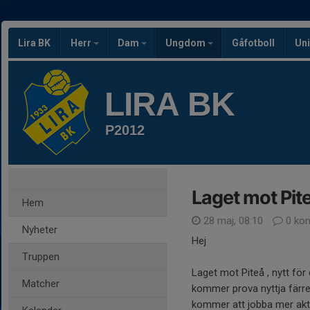
Lira BK
Herr
Dam
Ungdom
Gåfotboll
Uni
LIRA BK
P2012
Laget mot Pit
Hem
28 maj, 08:10
0 ko
Nyheter
Hej
Truppen
Laget mot Piteå , nytt för
Matcher
kommer prova nyttja färre
kommer att jobba mer aktiv