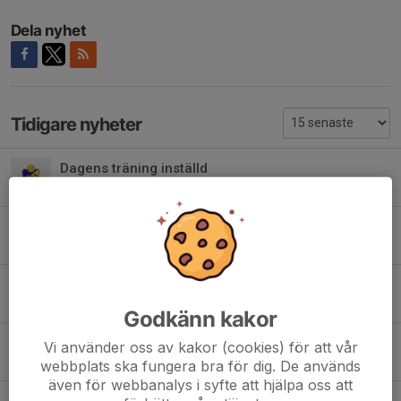
Dela nyhet
Tidigare nyheter
Dagens träning inställd
Idag, 12:57
0
Laget mot Sävast söndag 9 augusti
Igår, 11:05
0
Bortamatch Pajala lördag 8 augusti
Igår, 11:00
0
Godkänn kakor
Laget mot GIF onsdag 5 augusti
Vi använder oss av kakor (cookies) för att vår
3 aug, 20:37
0
webbplats ska fungera bra för dig. De används
även för webbanalys i syfte att hjälpa oss att
Gammelstad IF Cup Laguppställningar: