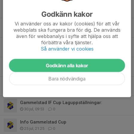
Kvarglömda saker Gammelstad cup
Igår, 21:06
0
Godkänn kakor
Vi använder oss av kakor (cookies) för att vår
Dagens träning inställd
webbplats ska fungera bra för dig. De används
Igår, 12:57
0
även för webbanalys i syfte att hjälpa oss att
förbättra våra tjänster.
Laget mot Sävast söndag 9 augusti
Så använder vi cookies
5 aug, 11:05
0
Bortamatch Pajala lördag 8 augusti
Godkänn alla kakor
5 aug, 11:00
0
Bara nödvändiga
Laget mot GIF onsdag 5 augusti
3 aug, 20:37
0
Gammelstad IF Cup Laguppställningar:
30 jul, 09:53
0
Info Gammelstad Cup
25 jul, 21:25
0