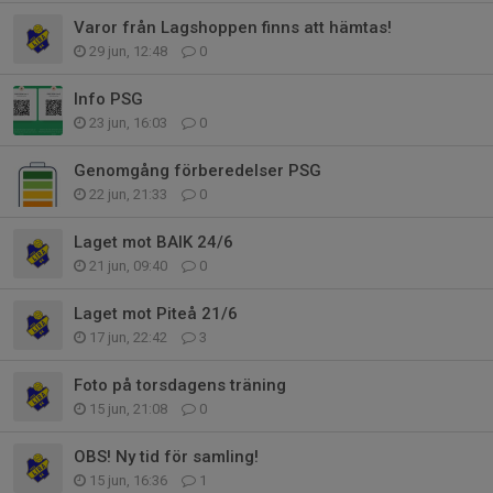
Varor från Lagshoppen finns att hämtas!
29 jun, 12:48
0
Info PSG
23 jun, 16:03
0
Genomgång förberedelser PSG
22 jun, 21:33
0
Laget mot BAIK 24/6
21 jun, 09:40
0
Laget mot Piteå 21/6
17 jun, 22:42
3
Foto på torsdagens träning
15 jun, 21:08
0
OBS! Ny tid för samling!
15 jun, 16:36
1