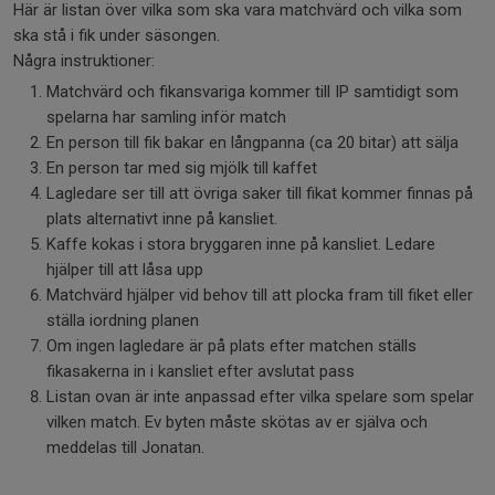
Här är listan över vilka som ska vara matchvärd och vilka som
ska stå i fik under säsongen.
Några instruktioner:
Matchvärd och fikansvariga kommer till IP samtidigt som
spelarna har samling inför match
En person till fik bakar en långpanna (ca 20 bitar) att sälja
En person tar med sig mjölk till kaffet
Lagledare ser till att övriga saker till fikat kommer finnas på
plats alternativt inne på kansliet.
Kaffe kokas i stora bryggaren inne på kansliet. Ledare
hjälper till att låsa upp
Matchvärd hjälper vid behov till att plocka fram till fiket eller
ställa iordning planen
Om ingen lagledare är på plats efter matchen ställs
fikasakerna in i kansliet efter avslutat pass
Listan ovan är inte anpassad efter vilka spelare som spelar
vilken match. Ev byten måste skötas av er själva och
meddelas till Jonatan.