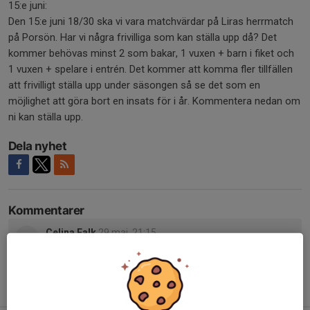
15:e juni:
Den 15:e juni 18/30 ska vi vara matchvärdar på Liras herrmatch
på Porsön. Har vi några frivilliga som kan ställa upp då? Det
kommer behövas minst 2 som bakar, 1 vuxen + barn i fiket och
1 vuxen + spelare i entrén. Det kommer att komma fler tillfällen
att frivilligt ställa upp under säsongen så se det som en
möjlighet att göra bort en insats för i år. Kommentera nedan om
ni kan ställa upp.
Dela nyhet
Kommentarer
Celina Falk
29 maj, 21:15
Jag kan stå i entrén den 15:e juni.
Tidigare nyheter