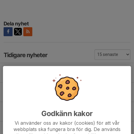
Dela nyhet
Tidigare nyheter
Laget mot Sävast söndag 9 augusti
Igår, 11:05
0
Bortamatch Pajala lördag 8 augusti
Igår, 11:00
0
Laget mot GIF onsdag 5 augusti
Godkänn kakor
3 aug, 20:37
0
Vi använder oss av kakor (cookies) för att vår
Gammelstad IF Cup Laguppställningar:
webbplats ska fungera bra för dig. De används