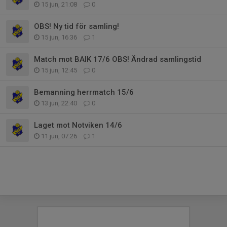
15 jun, 21:08
0
OBS! Ny tid för samling!
15 jun, 16:36
1
Match mot BAIK 17/6 OBS! Ändrad samlingstid
15 jun, 12:45
0
Bemanning herrmatch 15/6
13 jun, 22:40
0
Laget mot Notviken 14/6
11 jun, 07:26
1