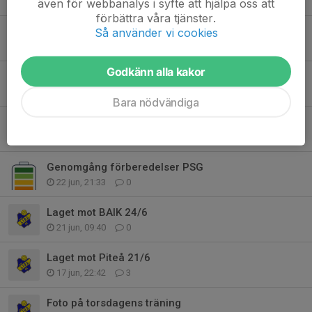
30 jul, 09:53
0
även för webbanalys i syfte att hjälpa oss att
förbättra våra tjänster.
Info Gammelstad Cup
Så använder vi cookies
25 jul, 21:25
0
Godkänn alla kakor
Varor från Lagshoppen finns att hämtas!
29 jun, 12:48
0
Bara nödvändiga
Info PSG
23 jun, 16:03
0
Genomgång förberedelser PSG
22 jun, 21:33
0
Laget mot BAIK 24/6
21 jun, 09:40
0
Laget mot Piteå 21/6
17 jun, 22:42
3
Foto på torsdagens träning