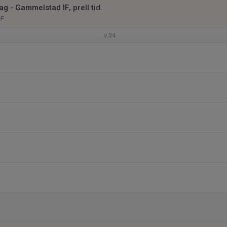
 - Gammelstad IF, prell tid.
IF
v.34