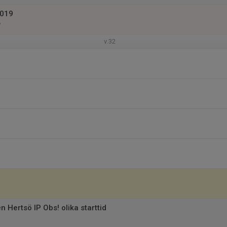
2019
P
v.32
 Hertsö IP Obs! olika starttid