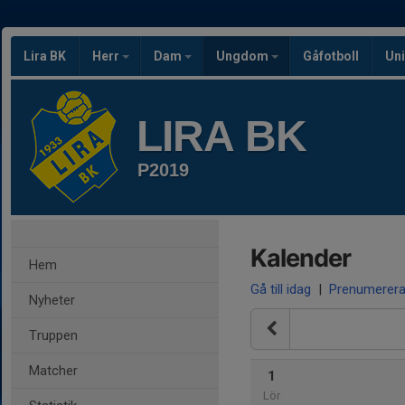
Lira BK
Herr
Dam
Ungdom
Gåfotboll
Uni
LIRA BK
P2019
Kalender
Hem
Gå till idag
|
Prenumerer
Nyheter
Truppen
Matcher
1
Lör