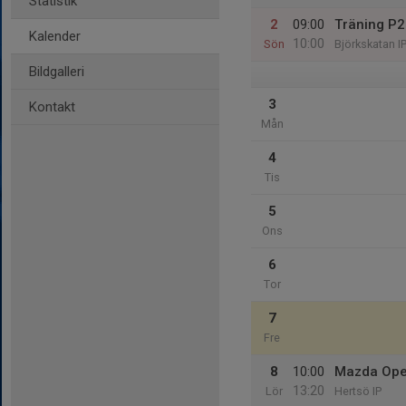
Statistik
2
09:00
Träning P
Kalender
10:00
Sön
Björkskatan I
Bildgalleri
3
Kontakt
Mån
4
Tis
5
Ons
6
Tor
7
Fre
8
10:00
Mazda Open
13:20
Lör
Hertsö IP