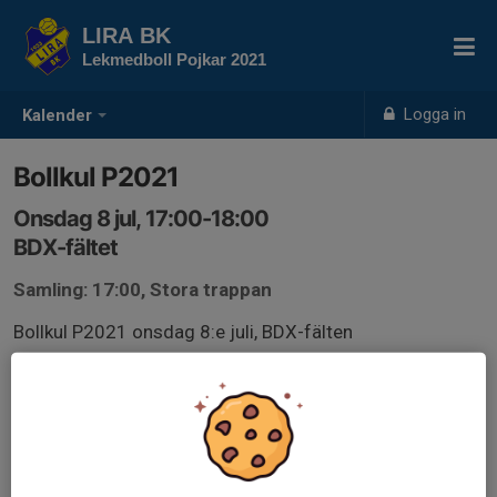
LIRA BK
Lekmedboll Pojkar 2021
Logga in
Kalender
Bollkul P2021
Onsdag 8 jul, 17:00-18:00
BDX-fältet
Samling: 17:00, Stora trappan
Bollkul P2021 onsdag 8:e juli, BDX-fälten