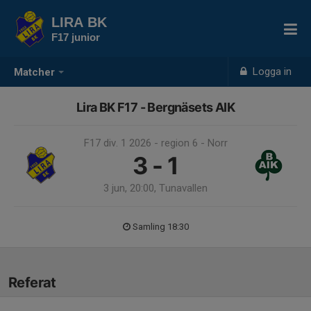
LIRA BK
F17 junior
Logga in
Matcher
Lira BK F17 - Bergnäsets AIK
F17 div. 1 2026 - region 6 - Norr
3 - 1
3 jun, 20:00, Tunavallen
Samling 18:30
Referat