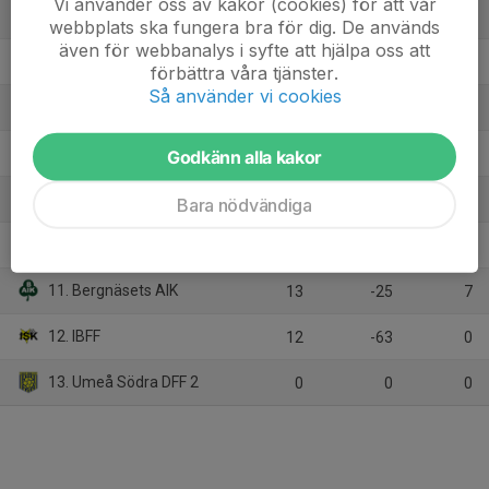
Vi använder oss av kakor (cookies) för att vår
5. IFK Luleå
12
13
23
webbplats ska fungera bra för dig. De används
även för webbanalys i syfte att hjälpa oss att
6. Storfors AIK
12
-2
20
förbättra våra tjänster.
Så använder vi cookies
7. Flurkmarks IK /Ersmarks IK
12
9
18
8. Notvikens IK/Lira BK
Godkänn alla kakor
13
-9
11
9. Kågedalens AIF/Skellefteå FF
12
-11
10
Bara nödvändiga
10. Piteå IF FF
11
-18
7
11. Bergnäsets AIK
13
-25
7
12. IBFF
12
-63
0
13. Umeå Södra DFF 2
0
0
0