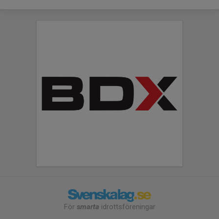
För
smarta
idrottsföreningar