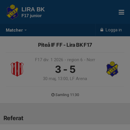
LIRA BK
F17 junior
Logga in
Matcher
Piteå IF FF - Lira BK F17
F17 div. 1 2026 - region 6 - Norr
3 - 5
30 maj, 13:00, LF Arena
Samling 11:30
Referat