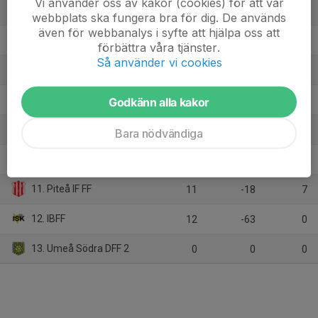
Vi använder oss av kakor (cookies) för att vår
5. IFK Luleå
12
13
23
webbplats ska fungera bra för dig. De används
även för webbanalys i syfte att hjälpa oss att
6. Flurkmarks IK /Ersmarks IK
13
10
21
förbättra våra tjänster.
Så använder vi cookies
7. Storfors AIK
13
-9
20
8. Notvikens IK/Lira BK
Godkänn alla kakor
13
-9
11
9. Kågedalens AIF/Skellefteå FF
13
-11
11
Bara nödvändiga
10. Bergnäsets AIK
14
-25
8
11. Piteå IF FF
11
-18
7
12. IBFF
12
-63
0
13. Umeå Södra DFF 2
0
0
0