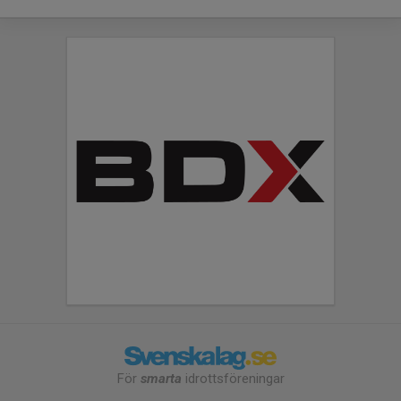
För
smarta
idrottsföreningar