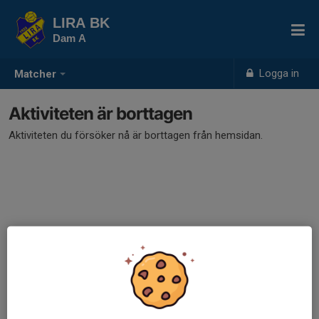
LIRA BK
Dam A
Logga in
Matcher
Aktiviteten är borttagen
Aktiviteten du försöker nå är borttagen från hemsidan.