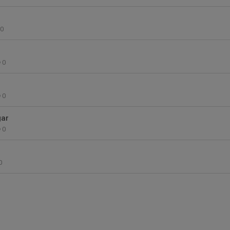
0
0
0
gar
0
0