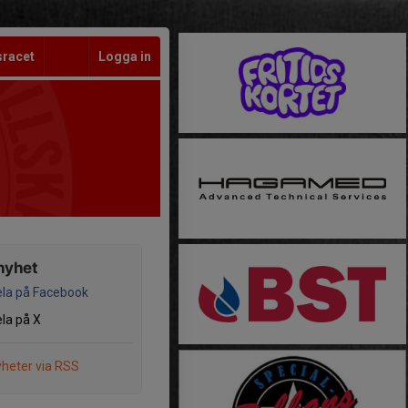
sracet
Logga in
nyhet
la på Facebook
la på X
heter via RSS