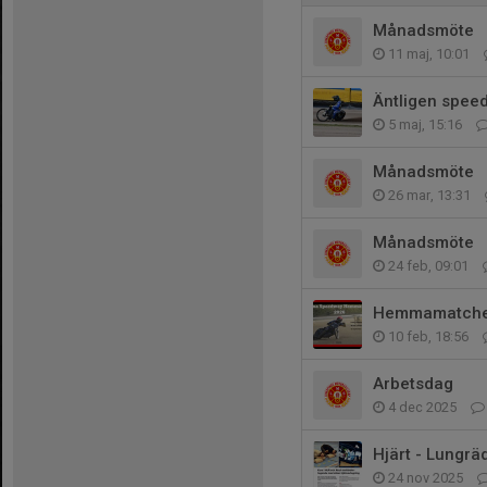
Månadsmöte
11 maj, 10:01
Äntligen spee
5 maj, 15:16
Månadsmöte
26 mar, 13:31
Månadsmöte
24 feb, 09:01
Hemmamatcher
10 feb, 18:56
Arbetsdag
4 dec 2025
Hjärt - Lungr
24 nov 2025