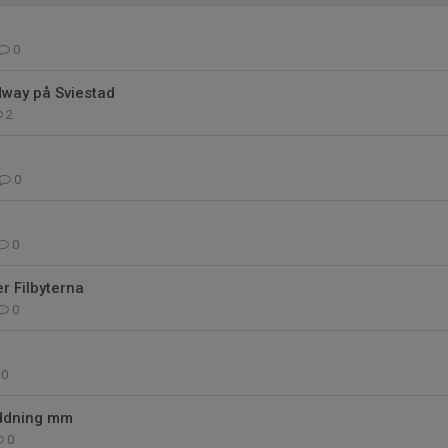
0
dway på Sviestad
2
0
0
 Filbyterna
0
0
äddning mm
0