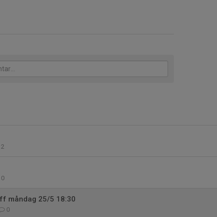
2
0
äff måndag 25/5 18:30
0