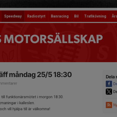
Speedway
Radiostyrt
Banracing
Bil
Trafikövning
År
S MOTORSÄLLSKAP
äff måndag 25/5 18:30
Dela 
mmentarer
De
De
 till funktionärsmötet i morgon 18:30.
tmaningar i kalleslen.
Ny
h vill hjälpa till är välkomna!