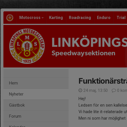
Motocross
Karting
Roadracing
Enduro
Trial
LINKÖPING
Speedwaysektionen
Funktionärstr
Hem
24 maj, 13:50
0 ko
Nyheter
Hej!
Gästbok
Ledsen för en sen kallelse
Vi hade lite it-relaterade u
Forum
Men ni som har möjlighet oc