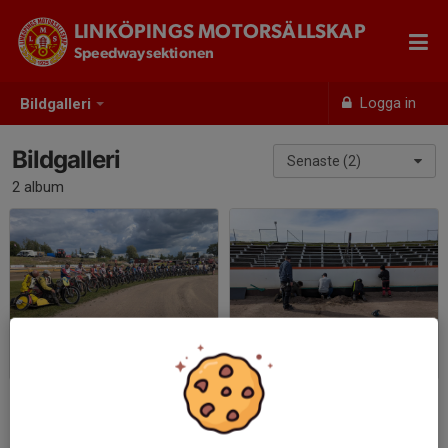
LINKÖPINGS MOTORSÄLLSKAP
Speedwaysektionen
Logga in
Bildgalleri
Bildgalleri
Senaste (2)
2 album
59-årsracet
Arbetsdag 240420
2024-08-02
|
52 st
2024-04-22
|
12 st