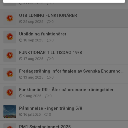
31 dec 2025
0
UTBILDNING FUNKTIONÄRER
25 sep 2025
0
Utbildning funktionärer
18 sep 2025
0
FUNKTIONÄR TILL TISDAG 19/8
17 aug 2025
0
Fredagsträning inför finalen av Svenska Endurance Cupen
13 aug 2025
0
Funktionär RR - Åter på ordinarie träningstider
9 aug 2025
0
Påminnelse - ingen träning 5/8
16 jul 2025
0
PM1 Sviestadloppet 2025