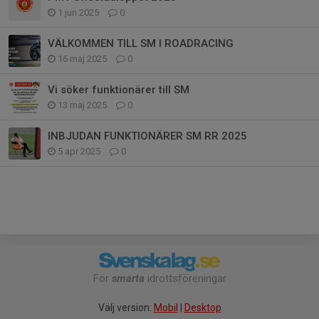
1 jun 2025
0
VÄLKOMMEN TILL SM I ROADRACING
16 maj 2025
0
Vi söker funktionärer till SM
13 maj 2025
0
INBJUDAN FUNKTIONÄRER SM RR 2025
5 apr 2025
0
För
smarta
idrottsföreningar
Välj version:
Mobil
|
Desktop