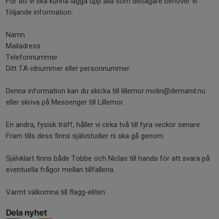
För att vi ska kunna lägga upp alla som deltagare behöver vi
följande information:
Namn
Mailadress
Telefonnummer
Ditt TA-idnummer eller personnummer.
Denna information kan du skicka till lillemor.molin@demand.nu
eller skriva på Messenger till Lillemor.
En andra, fysisk träff, håller vi cirka två till fyra veckor senare.
Fram tills dess finns självstudier ni ska gå genom.
Självklart finns både Tobbe och Niclas till hands för att svara på
eventuella frågor mellan tillfällena.
Varmt välkomna till flagg-eliten
Dela nyhet