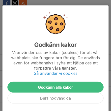
Kommentarer
Godkänn kakor
Tidigare nyheter
Vi använder oss av kakor (cookies) för att vår
webbplats ska fungera bra för dig. De används
Uppstart för funktionärer och TL
även för webbanalys i syfte att hjälpa oss att
6 apr, 16:52
0
förbättra våra tjänster.
Så använder vi cookies
HLR-kurs för funktionärer
28 mar, 23:12
0
Godkänn alla kakor
UTBILDNING TILL TRÄNINGSLEDARE
Bara nödvändiga
9 feb, 16:46
0
Kallelse till årsmöte – LMS Roadracing