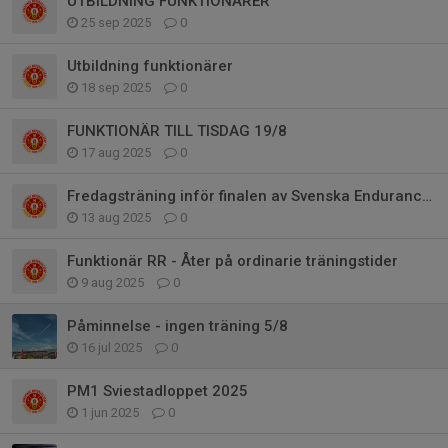
UTBILDNING FUNKTIONÄRER
25 sep 2025
0
Utbildning funktionärer
18 sep 2025
0
FUNKTIONÄR TILL TISDAG 19/8
17 aug 2025
0
Fredagsträning inför finalen av Svenska Endurance Cupen
13 aug 2025
0
Funktionär RR - Åter på ordinarie träningstider
9 aug 2025
0
Påminnelse - ingen träning 5/8
16 jul 2025
0
PM1 Sviestadloppet 2025
1 jun 2025
0