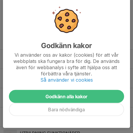
Kommentarer
Tidigare nyheter
Godkänn kakor
Vi använder oss av kakor (cookies) för att vår
Uppstart för funktionärer och TL
webbplats ska fungera bra för dig. De används
6 apr, 16:52
0
även för webbanalys i syfte att hjälpa oss att
förbättra våra tjänster.
HLR-kurs för funktionärer
Så använder vi cookies
28 mar, 23:12
0
UTBILDNING TILL TRÄNINGSLEDARE
Godkänn alla kakor
9 feb, 16:46
0
Bara nödvändiga
Kallelse till årsmöte – LMS Roadracing
31 dec 2025
0