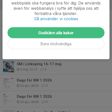
webbplats ska fungera bra för dig. De används
20 maj, 21:34
0
även för webbanalys i syfte att hjälpa oss att
förbättra våra tjänster.
Program LMS 2026
Så använder vi cookies
12 maj, 12:54
0
Funktionärs information SM
Godkänn alla kakor
12 maj, 07:58
0
Bara nödvändiga
Hemmaförare SM Linköping
11 maj, 06:13
0
SM i Linköping 16-17 maj
4 maj, 22:14
0
Dags för KM 1 2026
26 apr, 08:09
0
Dags för KM 1 2026
26 apr, 08:08
0