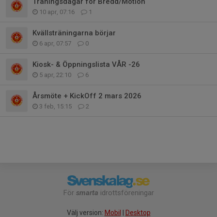
Träningsdagar för Bredd/Motion
10 apr, 07:16
1
Kvällsträningarna börjar
6 apr, 07:57
0
Kiosk- & Öppningslista VÅR -26
5 apr, 22:10
6
Årsmöte + KickOff 2 mars 2026
3 feb, 15:15
2
För
smarta
idrottsföreningar
Välj version:
Mobil
|
Desktop