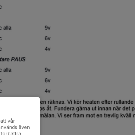
att vår
 används även
 förbättra