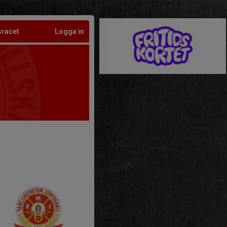
sracet
Logga in