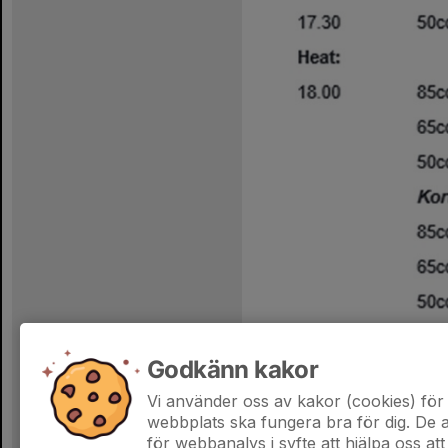
Godkänn kakor
Vi använder oss av kakor (cookies) för 
webbplats ska fungera bra för dig. De
för webbanalys i syfte att hjälpa oss att