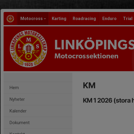
Motocross
Karting
Roadracing
Enduro
Trial
LINKÖPING
Motocrossektionen
KM
Hem
Nyheter
KM 1 2026 (stora 
Kalender
Dokument