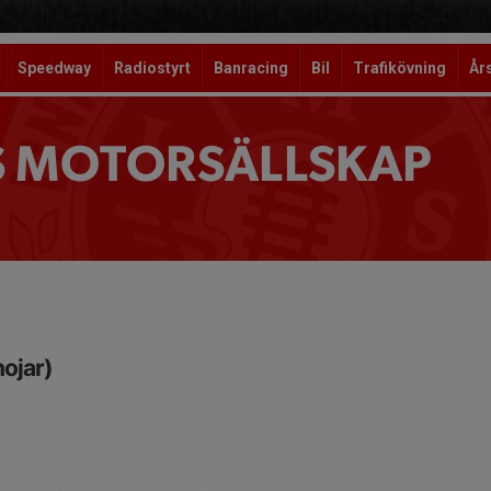
Speedway
Radiostyrt
Banracing
Bil
Trafikövning
År
S MOTORSÄLLSKAP
hojar)