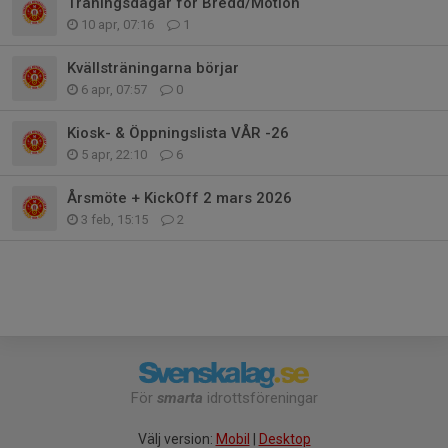
Träningsdagar för Bredd/Motion
10 apr, 07:16
1
Kvällsträningarna börjar
6 apr, 07:57
0
Kiosk- & Öppningslista VÅR -26
5 apr, 22:10
6
Årsmöte + KickOff 2 mars 2026
3 feb, 15:15
2
För
smarta
idrottsföreningar
Välj version:
Mobil
|
Desktop