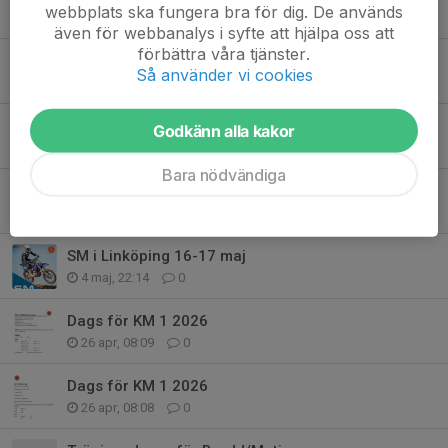
webbplats ska fungera bra för dig. De används
20 maj, 21:34
0
även för webbanalys i syfte att hjälpa oss att
förbättra våra tjänster.
Program LMS 2026
Så använder vi cookies
12 maj, 12:54
0
Funktionärs information SM
Godkänn alla kakor
12 maj, 07:58
0
Bara nödvändiga
Hemmaförare SM Linköping
11 maj, 06:13
0
SM i Linköping 16-17 maj
4 maj, 22:14
0
Dags för KM 1 2026
26 apr, 08:09
0
Dags för KM 1 2026
26 apr, 08:08
0