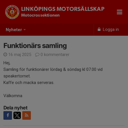
LINKÖPINGS MOTORSÄLLSKAP
Motocrossektionen
Logga in
Nyheter
Funktionärs samling
16 maj 2025
0 kommentarer
Hej,
Samling för funktionärer lördag & söndag kl 07.00 vid
speakertornet.
Kaffe och macka serveras.
Välkomna
Dela nyhet