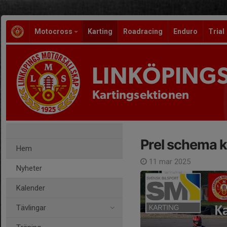
Motocross
Karting
Roadracing
Enduro
Trial
LINKÖPING
Kartingsektionen
Prel schema 
Hem
11 mar 2025
Nyheter
Kalender
Tävlingar