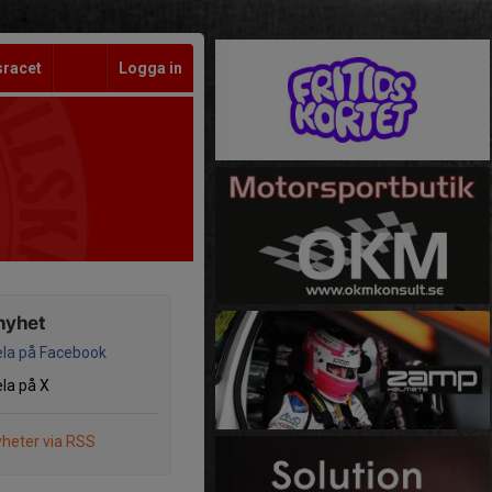
sracet
Logga in
nyhet
la på Facebook
la på X
heter via RSS