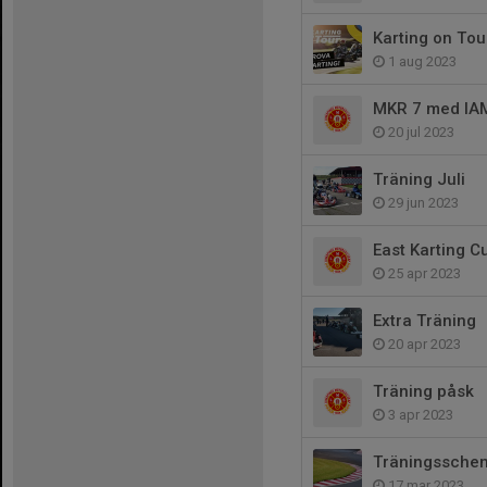
Karting on Tou
1 aug 2023
MKR 7 med IA
20 jul 2023
Träning Juli
29 jun 2023
East Karting C
25 apr 2023
Extra Träning
20 apr 2023
Träning påsk
3 apr 2023
Träningssche
17 mar 2023