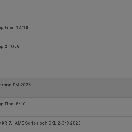
up Final 12/10
up 3 10 /9
arting SM 2025
up Final 8/10
MKR 7, IAME Series och SKL 2-3/9 2023