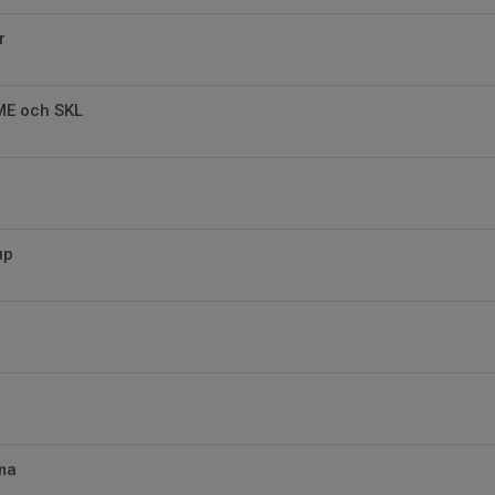
r
ME och SKL
up
ma