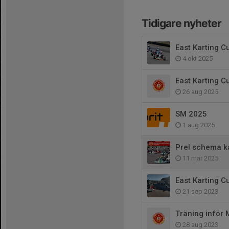
Tidigare nyheter
East Karting C
4 okt 2025
East Karting C
26 aug 2025
SM 2025
1 aug 2025
Prel schema k
11 mar 2025
East Karting C
21 sep 2023
Träning inför 
28 aug 2023