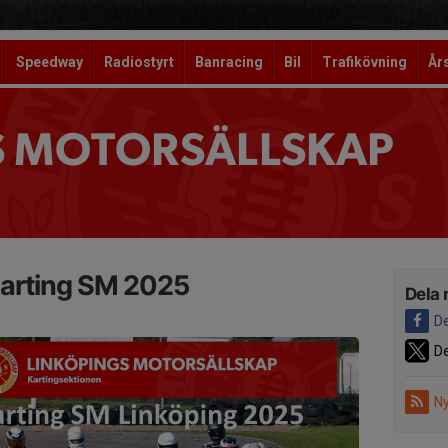
Speedway
Radiostyrt
Banracing
Bil
Trafikövning
År
S MOTORSÄLLSKAP
karting SM 2025
Dela 
De
De
Ny