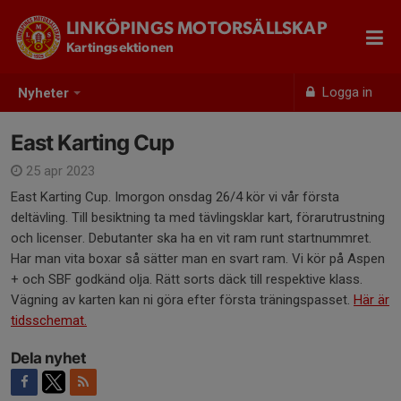
LINKÖPINGS MOTORSÄLLSKAP
Kartingsektionen
Logga in
Nyheter
East Karting Cup
25 apr 2023
East Karting Cup. Imorgon onsdag 26/4 kör vi vår första
deltävling. Till besiktning ta med tävlingsklar kart, förarutrustning
och licenser. Debutanter ska ha en vit ram runt startnummret.
Har man vita boxar så sätter man en svart ram. Vi kör på Aspen
+ och SBF godkänd olja. Rätt sorts däck till respektive klass.
Vägning av karten kan ni göra efter första träningspasset.
Här är
tidsschemat.
Dela nyhet