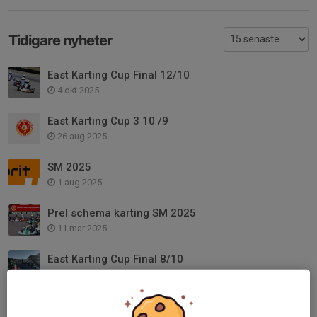
Tidigare nyheter
East Karting Cup Final 12/10
4 okt 2025
East Karting Cup 3 10 /9
26 aug 2025
SM 2025
1 aug 2025
Prel schema karting SM 2025
11 mar 2025
East Karting Cup Final 8/10
21 sep 2023
Träning inför MKR 7, IAME Series och SKL 2-3/9 2023