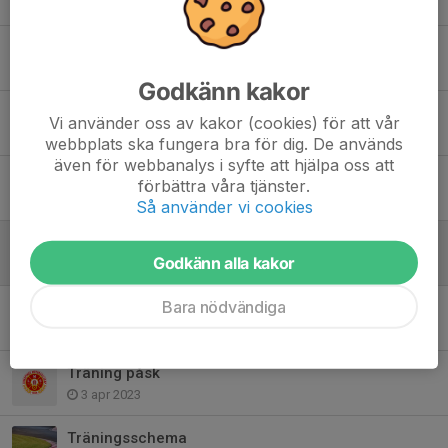
28 aug 2023
Karting on Tour
1 aug 2023
Godkänn kakor
MKR 7 med IAME och SKL
Vi använder oss av kakor (cookies) för att vår
20 jul 2023
webbplats ska fungera bra för dig. De används
även för webbanalys i syfte att hjälpa oss att
Träning Juli
förbättra våra tjänster.
29 jun 2023
Så använder vi cookies
East Karting Cup
Godkänn alla kakor
25 apr 2023
Bara nödvändiga
Extra Träning
20 apr 2023
Träning påsk
3 apr 2023
Träningsschema