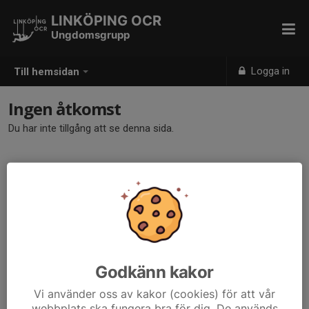
LINKÖPING OCR
Ungdomsgrupp
Logga in
Till hemsidan
Ingen åtkomst
Du har inte tillgång att se denna sida.
Godkänn kakor
Vi använder oss av kakor (cookies) för att vår
webbplats ska fungera bra för dig. De används