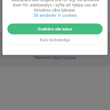
även för webbanalys i syfte att hjälpa oss att
förbättra våra tjänster.
Så använder vi cookies
Godkänn alla kakor
Bara nödvändiga
För
smarta
idrottsföreningar
Välj version:
Mobil
|
Desktop