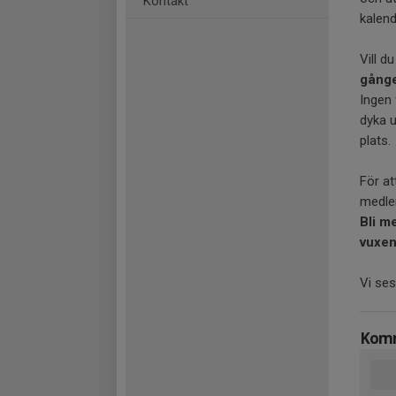
Kontakt
kalend
Vill d
gånge
Ingen 
dyka 
plats.
För at
medlem
Bli m
vuxen
Vi ses
Komm