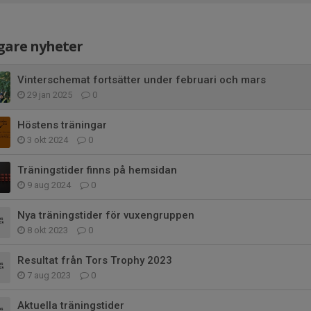
gare nyheter
Vinterschemat fortsätter under februari och mars
29 jan 2025
0
Höstens träningar
3 okt 2024
0
Träningstider finns på hemsidan
9 aug 2024
0
Nya träningstider för vuxengruppen
8 okt 2023
0
Resultat från Tors Trophy 2023
7 aug 2023
0
Aktuella träningstider