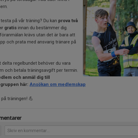
ern.
u testa på vår träning? Du kan
prova två
r gratis
innan du bestämmer dig.
föranmälan krävs utan det är bara att
upp och prata med ansvarig tränare på
t delta regelbundet behöver du vara
 och betala träningsavgift per termin.
edlem och anmäl dig till
gruppen här:
Ansökan om medlemskap
 på träningen! 💪
entarer