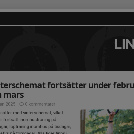
LI
terschemat fortsätter under febru
h mars
jan 2025
0 kommentarer
tsätter med vinterschemat, vilket
r fortsatt inomhusträning på
ar, löpträning inomhus på tisdagar,
efys på torsdagar. Alla tider finns i