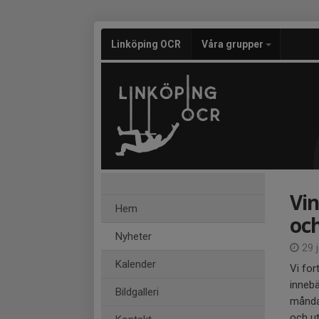
Linköping OCR
Våra grupper
Vin
Hem
oc
Nyheter
29 
Kalender
Vi for
innebä
Bildgalleri
måndag
och ut