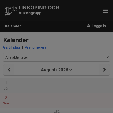
LINKÖPING OCR
Vuxengrupp
Logga in
Kalender
Kalender
Gå till idag
|
Prenumerera
Augusti 2026
1
Lör
2
Sön
v.32