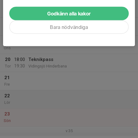
17
18:00
Fyspass
19:00
Mån
Vidingsjö Hinderbana
Godkänn alla kakor
18
20:00
Löpning med LLK
Bara nödvändiga
21:00
Tis
Friidrottsarenan, Vallastaden
19
Ons
20
18:00
Teknikpass
19:30
Tor
Vidingsjö Hinderbana
21
Fre
22
Lör
23
Sön
v.35