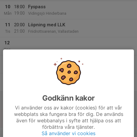
10
18:00
Fyspass
19:00
Mån
Vidingsjö Hinderbana
11
20:00
Löpning med LLK
21:00
Tis
Friidrottsarenan, Vallastaden
12
Ons
13
18:00
Teknikpass
19:30
Tor
Vidingsjö Hinderbana
14
Fre
Godkänn kakor
15
Lör
Vi använder oss av kakor (cookies) för att vår
webbplats ska fungera bra för dig. De används
16
även för webbanalys i syfte att hjälpa oss att
Sön
förbättra våra tjänster.
v.34
Så använder vi cookies