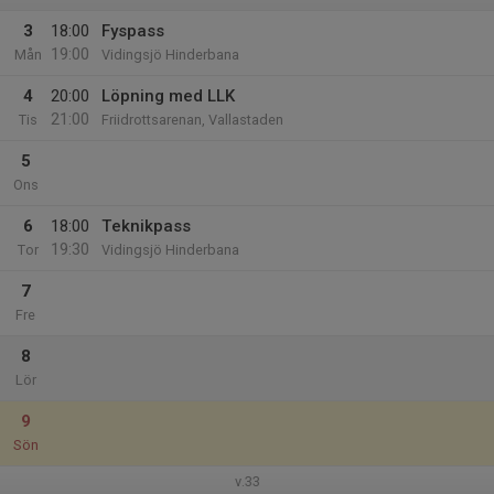
3
18:00
Fyspass
19:00
Mån
Vidingsjö Hinderbana
4
20:00
Löpning med LLK
21:00
Tis
Friidrottsarenan, Vallastaden
5
Ons
6
18:00
Teknikpass
19:30
Tor
Vidingsjö Hinderbana
7
Fre
8
Lör
9
Sön
v.33