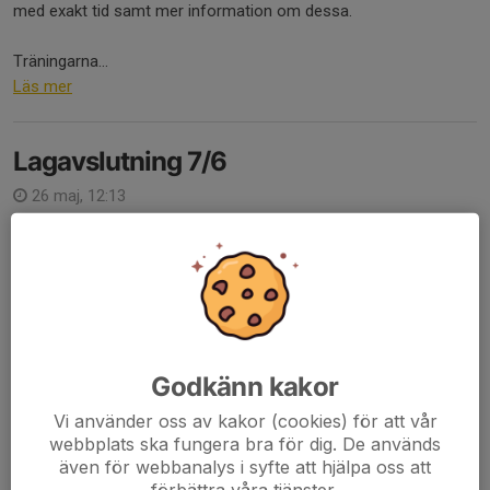
med exakt tid samt mer information om dessa.
Träningarna...
Läs mer
Lagavslutning 7/6
26 maj, 12:13
Hej alla vårdnadshavare och aktiva!
Nu börjar säsongen närma sig sitt slut och därför vill vi bjuda in
till en lagavslutning den 7/6! Under avslutningen kommer vi att
bjuda på fika och ha några roliga aktiviteter tillsammans....
Läs mer
Godkänn kakor
Vi använder oss av kakor (cookies) för att vår
Info sommaruppvisning
webbplats ska fungera bra för dig. De används
24 maj, 21:57
även för webbanalys i syfte att hjälpa oss att
förbättra våra tjänster.