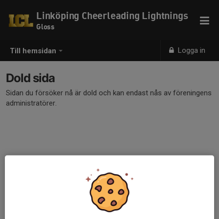
Linköping Cheerleading Lightnings
Gloss
Logga in
Till hemsidan
Dold sida
Sidan du försöker nå är dold och kan endast nås av föreningens
administratörer.