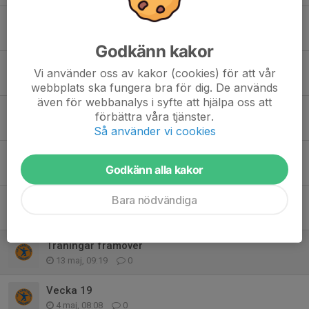
Sommarträningar
29 jul, 11:14
0
Godkänn kakor
Schema inför midsommar-travet
Vi använder oss av kakor (cookies) för att vår
16 jun, 07:01
1
webbplats ska fungera bra för dig. De används
även för webbanalys i syfte att hjälpa oss att
TACK!
förbättra våra tjänster.
9 jun, 08:59
0
Så använder vi cookies
Vecka 22 och Järnvägen Cup
Godkänn alla kakor
24 maj, 20:27
0
Bara nödvändiga
Arbetsschema Midsommartrav Fornaboda 20 juni
18 maj, 21:06
0
Träningar framöver
13 maj, 09:19
0
Vecka 19
4 maj, 08:08
0