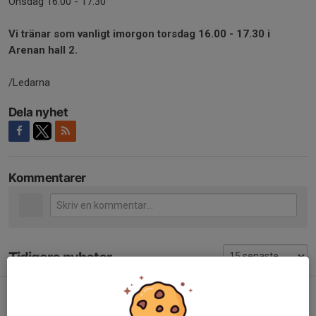
Onsdag 16.00 - 17.30
Vi tränar som vanligt imorgon torsdag 16.00 - 17.30 i
Arenan hall 2.
/Ledarna
Dela nyhet
Kommentarer
Tidigare nyheter
Säsongsstart
31 jul, 13:48
4