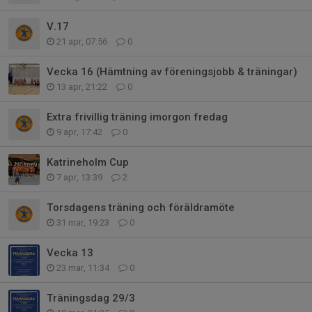
V.17
21 apr, 07:56
0
Vecka 16 (Hämtning av föreningsjobb & träningar)
13 apr, 21:22
0
Extra frivillig träning imorgon fredag
9 apr, 17:42
0
Katrineholm Cup
7 apr, 13:39
2
Torsdagens träning och föräldramöte
31 mar, 19:23
0
Vecka 13
23 mar, 11:34
0
Träningsdag 29/3