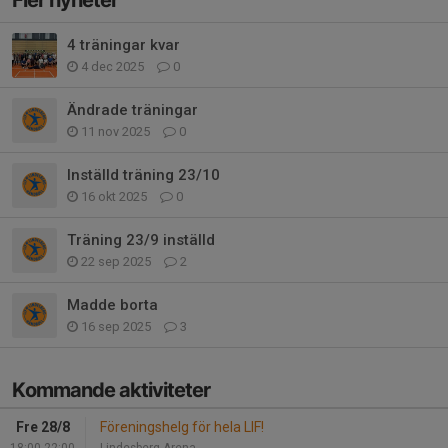
4 träningar kvar
4 dec 2025
0
Ändrade träningar
11 nov 2025
0
Inställd träning 23/10
16 okt 2025
0
Träning 23/9 inställd
22 sep 2025
2
Madde borta
16 sep 2025
3
Kommande aktiviteter
Fre 28/8
Föreningshelg för hela LIF!
18:00-22:00
Lindesberg Arena