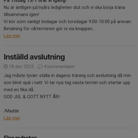
På Tisdag 13/1 drar vi igång!
Nu är äntligen jul/nyårs ledigheten slut och vi ska börja träna
tillsammans igen!
Vi kör som vanligt tisdagar och torsdagar 9:00-10:00 på arenan.
Betalning för vårterminen gör ni via knappen...
Läs mer
Inställd avslutning
18 dec 2025
4 kommentarer
Jag måste tyvärr ställa in dagens träning och avslutning då min
son blivit sjuk i natt. Vi tar nya tag nästa termin och startar upp
med en fika då.
GOD JUL & GOTT NYTT ÅR!
/Madde
Läs mer
Fler nyheter