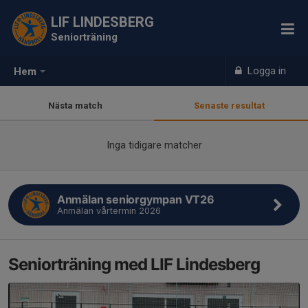
LIF LINDESBERG
Seniorträning
Logga in
Hem
Nästa match
Senaste resultat
Inga tidigare matcher
Anmälan seniorgympan VT26
Anmälan vårtermin 2026
Seniorträning med LIF Lindesberg