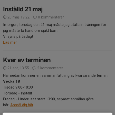
Inställd 21 maj
20 maj, 19:22
0 kommentarer
Imorgon, torsdag den 21 maj måste jag ställa in träningen för
jag måste ta hand om sjukt barn.
Vi syns på tisdag!
Läs mer
Kvar av terminen
21 apr, 13:55
2 kommentarer
Här nedan kommer en sammanfattning av kvarvarande termin:
Vecka 18
Tisdag 9:00-10:00
Torsdag - Inställt
Fredag - Linderuset start 13:00, separat anmälan görs
här:
Anmäl dig här