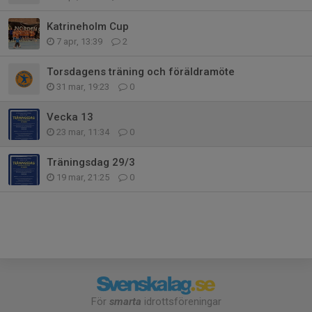
Katrineholm Cup
7 apr, 13:39
2
Torsdagens träning och föräldramöte
31 mar, 19:23
0
Vecka 13
23 mar, 11:34
0
Träningsdag 29/3
19 mar, 21:25
0
För
smarta
idrottsföreningar