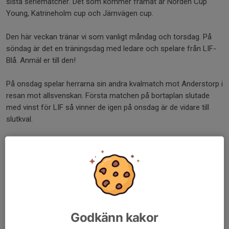
sista seriematcher. Det som kommer framåt är Norden Cup
Young, Katrineholm cup och Järnvägen cup.
Den här veckan tränar vi som vanligt måndag och torsdag. På
söndag är det en träningsdag med ledare och spelare från LIF-
Blå. Anmäl er till den!
På onsdag spelar herrarna sin andra kvalmatch mot Anderstorp i
resan mot allsvenskan. Första matchen på bortaplan slutade
med vinst för LIF så vinner de igen på onsdag är de vidare till
slutkval.
Vi tänker att vi går på matchen som en lagaktivitet. Vi samlas i
entrén till arenan 18:30 och tittar på matchen tillsammans. Se
kallelse i kalendern.
/Ledarna
Dela nyhet
Godkänn kakor