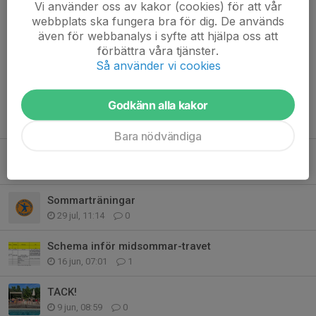
Vi använder oss av kakor (cookies) för att vår
webbplats ska fungera bra för dig. De används
även för webbanalys i syfte att hjälpa oss att
Kommentarer
förbättra våra tjänster.
Så använder vi cookies
Godkänn alla kakor
Tidigare nyheter
Bara nödvändiga
Säsongsstart
31 jul, 13:48
4
Sommarträningar
29 jul, 11:14
0
Schema inför midsommar-travet
16 jun, 07:01
1
TACK!
9 jun, 08:59
0