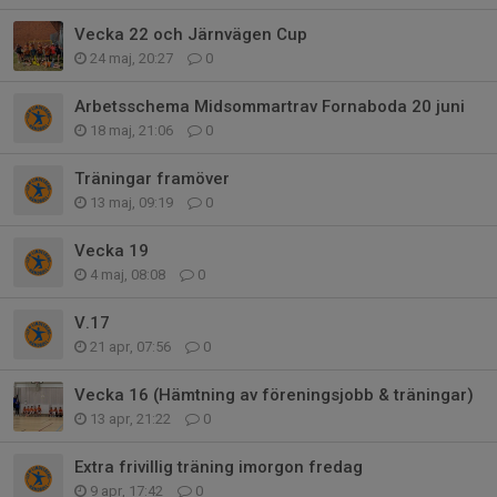
Vecka 22 och Järnvägen Cup
24 maj, 20:27
0
Arbetsschema Midsommartrav Fornaboda 20 juni
18 maj, 21:06
0
Träningar framöver
13 maj, 09:19
0
Vecka 19
4 maj, 08:08
0
V.17
21 apr, 07:56
0
Vecka 16 (Hämtning av föreningsjobb & träningar)
13 apr, 21:22
0
Extra frivillig träning imorgon fredag
9 apr, 17:42
0