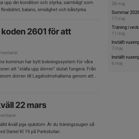
gga upp din kondition och styrka, samtidigt som
28 maj
 flexibilitet, balans, smidighet och bålstyrka.
Sommar 202
17 maj
Träning i vec
koden 2601 för att
11 maj
Inställt vuxen
7 maj
mentarer
Inställt vuxen
lms kommun har bytt bokningssystem för våra
6 maj
ionen att "ställa upp dörren" slutat fungera. Från
nom dörren till Lagaholmshallarna genom att...
kväll 22 mars
entarer
tälld ikväll pga sjukdom. Är du träningssugen så
ed Daniel Kl 19 på Parkskolan.