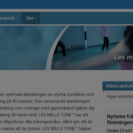
mnastik
Vux
Les m
Nästa aktivit
n optimala blandningen av styrka, kondition och
Ingen aktivite
äning på 45 minuter. Den utmanande blandningen
ell träning och övningar med gummiband hjälper dig
räning till nästa nivå. LES MILLS TONE™ har ett
Nyheter fr
 tillgodoser alla träningsnivåer, vilket gör att du
föreningen
 känna att du lyckas. LES MILLS TONE™ hjälper
Vecka 23 och