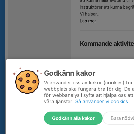
att kunna hålla avstånd ti
instruktörer att kunna begrä
Vi hälsar...
Läs mer
Kommande aktivite
I
Godkänn kakor
Vi använder oss av kakor (cookies) för 
Hela kalendern
webbplats ska fungera bra för dig. De
för webbanalys i syfte att hjälpa oss att
våra tjänster.
Så använder vi cookies
Godkänn alla kakor
Bara nödv
Tjäna pengar till laget