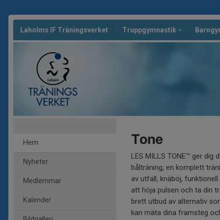
Laholms IF Träningsverket
Truppgymnastik
Barngy
Tone
Hem
LES MILLS TONE™ ger dig de
Nyheter
bålträning, en komplett tr
av utfall, knäböj, funktion
Medlemmar
att höja pulsen och ta din t
Kalender
brett utbud av alternativ som
kan mäta dina framsteg och
Bildgalleri