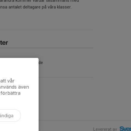
ll varandra kommer värdar tillsammans med
nsa antalet deltagare på våra klasser.
ter
nga aktiviteter inbokade
att vår
 används även
 förbättra
ändiga
Levererat av