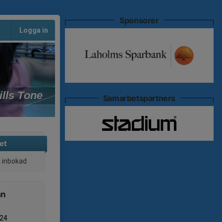
Sponsorer
Logga in
ills Tone
Samarbetspartners
et
t inbokad
ån
 24