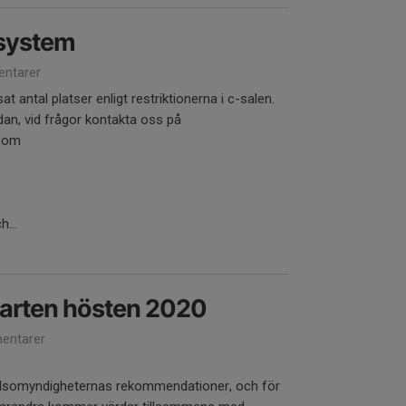
system
ntarer
t antal platser enligt restriktionerna i c-salen.
dan, vid frågor kontakta oss på
.com
h...
tarten hösten 2020
entarer
hälsomyndigheternas rekommendationer, och för