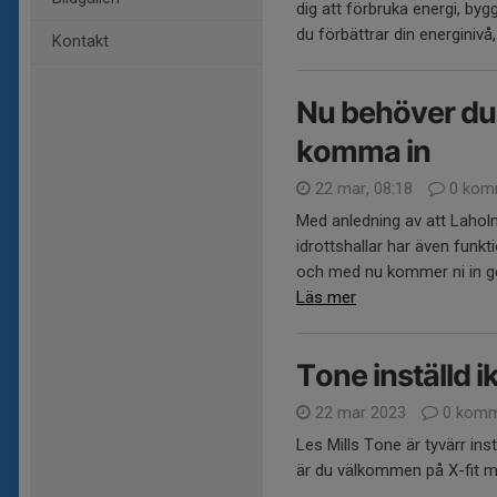
dig att förbruka energi, by
du förbättrar din energinivå,
Kontakt
Nu behöver du 
komma in
22 mar, 08:18
0 kom
Med anledning av att Laho
idrottshallar har även funkt
och med nu kommer ni in ge
Läs mer
Tone inställd i
22 mar 2023
0 komm
Les Mills Tone är tyvärr ins
är du välkommen på X-fit m