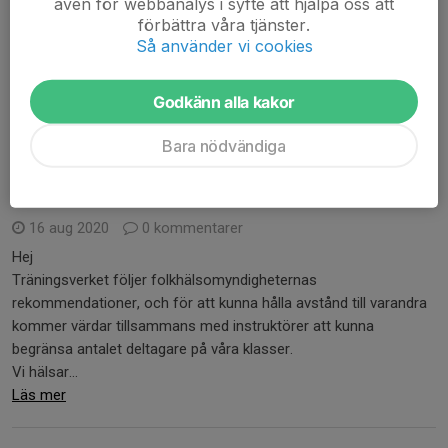
även för webbanalys i syfte att hjälpa oss att
info.traningsverket@gmail.com
förbättra våra tjänster.
Så använder vi cookies
Guide till - Skapa konto
Godkänn alla kakor
Guide till att skapa konto och...
Läs mer
Bara nödvändiga
Inför terminsstarten hösten 2020
16 aug 2020
0 kommentarer
Hej
Träningsverket följer folkhälsomyndigheternas
rekommendationer, och för att kunna hålla avstånd till varandra
kommer värdar tillsammans med instruktörer att kunna
begränsa antalet deltagare på våra klasser.
Vi hälsar...
Läs mer