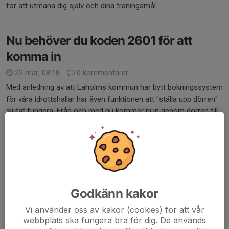
för att utmana dig själv och dina träningsmål.
Nu behöver du koden 2601 för att
komma in
22 mar, 08:18
0 kommentarer
Med anledning av att Laholms kommun har bytt bokningssystem
för våra idrottshallar har även funktionen att "ställa upp dörren"
slutat fungera. Från och med nu kommer ni in genom dörren till
Lagaholmshallarna genom att...
Läs mer
Vårt bokningssystem
19 jan 2022
0 kommentarer
Godkänn kakor
Vecka 4-6 finns det begränsat antal platser enligt restriktionerna
Vi använder oss av kakor (cookies) för att vår
i c-salen.
webbplats ska fungera bra för dig. De används
Du följer instruktionerna nedan, vid frågor kontakta oss på