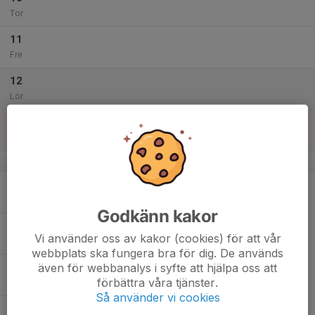
Tor
11
Fre
12
Lör
13
Sön
v.51
14
Mån
Godkänn kakor
15
Vi använder oss av kakor (cookies) för att vår
Tis
webbplats ska fungera bra för dig. De används
även för webbanalys i syfte att hjälpa oss att
16
förbättra våra tjänster.
Ons
Så använder vi cookies
17