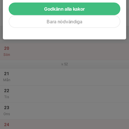
Tor
Godkänn alla kakor
18
Fre
Bara nödvändiga
19
Lör
20
Sön
v.52
21
Mån
22
Tis
23
Ons
24