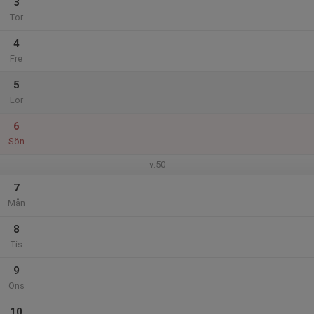
3
Tor
4
Fre
5
Lör
6
Sön
v.50
7
Mån
8
Tis
9
Ons
10