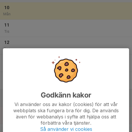
10
Mån
11
Tis
12
Ons
13
Tor
14
Fre
Godkänn kakor
15
Lör
Vi använder oss av kakor (cookies) för att vår
webbplats ska fungera bra för dig. De används
16
även för webbanalys i syfte att hjälpa oss att
Sön
förbättra våra tjänster.
v.34
Så använder vi cookies