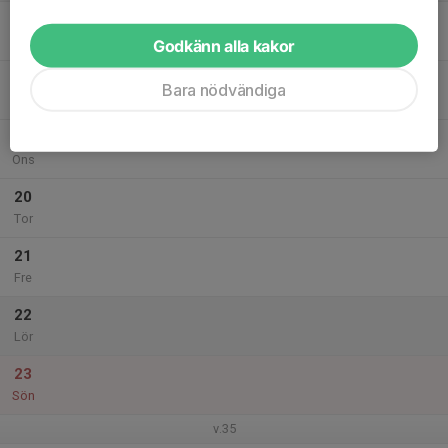
17
Mån
Godkänn alla kakor
18
Bara nödvändiga
Tis
19
Ons
20
Tor
21
Fre
22
Lör
23
Sön
v.35