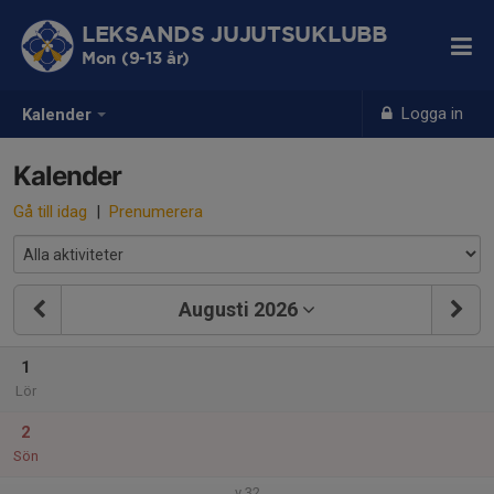
LEKSANDS JUJUTSUKLUBB
Mon (9-13 år)
Logga in
Kalender
Kalender
Gå till idag
|
Prenumerera
Augusti 2026
1
Lör
2
Sön
v.32