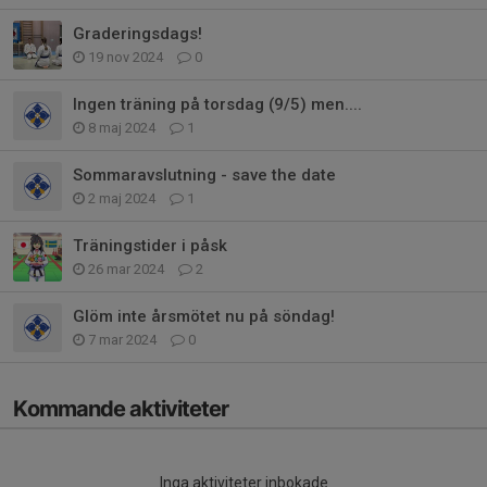
Graderingsdags!
19 nov 2024
0
Ingen träning på torsdag (9/5) men....
8 maj 2024
1
Sommaravslutning - save the date
2 maj 2024
1
Träningstider i påsk
26 mar 2024
2
Glöm inte årsmötet nu på söndag!
7 mar 2024
0
Kommande aktiviteter
Inga aktiviteter inbokade