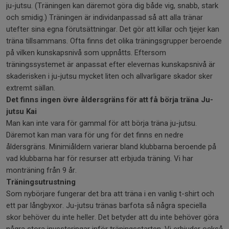
ju-jutsu. (Träningen kan däremot göra dig både vig, snabb, stark
och smidig.) Träningen är individanpassad så att alla tränar
utefter sina egna förutsättningar. Det gör att killar och tjejer kan
träna tillsammans. Ofta finns det olika träningsgrupper beroende
på vilken kunskapsnivå som uppnåtts. Eftersom
träningssystemet är anpassat efter elevernas kunskapsnivå är
skaderisken i ju-jutsu mycket liten och allvarligare skador sker
extremt sällan.
Det finns ingen övre åldersgräns för att få börja träna Ju-
jutsu Kai
Man kan inte vara för gammal för att börja träna ju-jutsu.
Däremot kan man vara för ung för det finns en nedre
åldersgräns. Minimiåldern varierar bland klubbarna beroende på
vad klubbarna har för resurser att erbjuda träning. Vi har
monträning från 9 år.
Träningsutrustning
Som nybörjare fungerar det bra att träna i en vanlig t-shirt och
ett par långbyxor. Ju-jutsu tränas barfota så några speciella
skor behöver du inte heller. Det betyder att du inte behöver göra