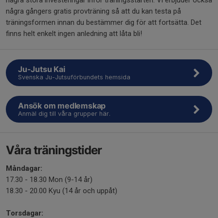
några stora investeringar inför träningsstarten. Vi erbjuder också
några gångers gratis provträning så att du kan testa på
träningsformen innan du bestämmer dig för att fortsätta. Det
finns helt enkelt ingen anledning att låta bli!
Ju-Jutsu Kai
Svenska Ju-Jutsuförbundets hemsida
Ansök om medlemskap
Anmäl dig till våra grupper här.
Våra träningstider
Måndagar:
17.30 - 18.30 Mon (9-14 år)
18.30 - 20.00 Kyu (14 år och uppåt)
Torsdagar: