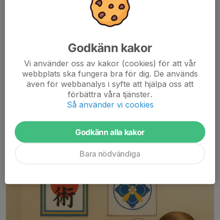
Inställd träning, torsdag 6/11!
5 nov 2025
0 kommentarer
På grund av sjukdom måste vi tyvärr ställa in träningen imorgon,
Godkänn kakor
torsdag den 6/11, både för mon (barn) och kyu (vuxna). Vi
Vi använder oss av kakor (cookies) för att vår
väldigt ledsna för det men vi är känsliga för sjukdom och skador
webbplats ska fungera bra för dig. De används
när vi bara är två instruktörer.
även för webbanalys i syfte att hjälpa oss att
Läs mer
förbättra våra tjänster.
Så använder vi cookies
Ledigt under höstlovet
Godkänn alla kakor
19 okt 2025
0 kommentarer
Bara nödvändiga