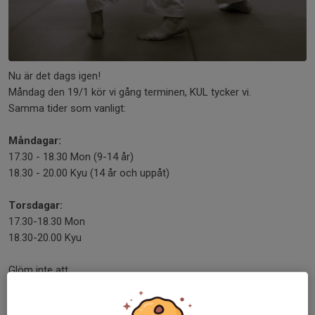
Nu är det dags igen!
Måndag den 19/1 kör vi gång terminen, KUL tycker vi.
Samma tider som vanligt:
Måndagar:
17.30 - 18.30 Mon (9-14 år)
18.30 - 20.00 Kyu (14 år och uppåt)
Torsdagar:
17.30-18.30 Mon
18.30-20.00 Kyu
Glöm inte att...
Läs mer