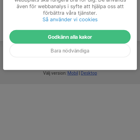
även för webbanalys i syfte att hjälpa oss att
förbättra våra tjänster.
Så använder vi cookies
Godkänn alla kakor
Bara nödvändiga
För
smarta
idrottsföreningar
Välj version:
Mobil
|
Desktop