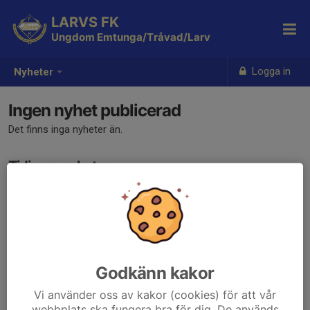
LARVS FK
Ungdom Emtunga/Tråvad/Larv
Logga in
Nyheter
Ingen nyhet publicerad
Det finns inga nyheter än.
Tidigare nyheter
Det finns inga tidigare nyheter
Godkänn kakor
Vi använder oss av kakor (cookies) för att vår
webbplats ska fungera bra för dig. De används