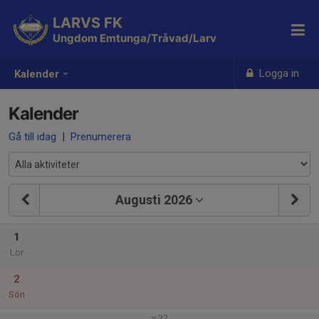
LARVS FK
Ungdom Emtunga/Tråvad/Larv
Logga in
Kalender
Kalender
Gå till idag
|
Prenumerera
Augusti 2026
1
Lör
2
Sön
v.32