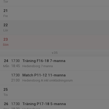
Tor
21
Fre
22
Lör
23
Sön
v.35
24
17:30
Träning F16-18 7-manna
18:45
Mån
Hedensborg 7 manna
17:30
Match P11-12 11-manna
21:00
Hedensborg A inkl omklädningsrum
25
Tis
26
17:30
Träning P17-18 5-manna