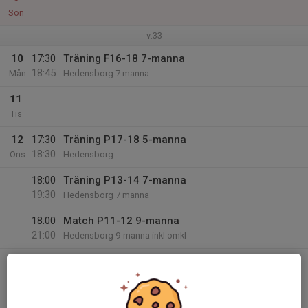
Sön
v.33
10
17:30
Träning F16-18 7-manna
18:45
Mån
Hedensborg 7 manna
11
Tis
12
17:30
Träning P17-18 5-manna
18:30
Ons
Hedensborg
18:00
Träning P13-14 7-manna
19:30
Hedensborg 7 manna
18:00
Match P11-12 9-manna
21:00
Hedensborg 9-manna inkl omkl
13
Tor
14