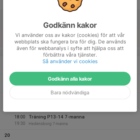
Fre
15
Lör
Godkänn kakor
16
13:00
Match P13-14 7-manna
Vi använder oss av kakor (cookies) för att vår
17:00
webbplats ska fungera bra för dig. De används
Sön
Hedensborg 7 manna inkl omkl
även för webbanalys i syfte att hjälpa oss att
v.34
förbättra våra tjänster.
Så använder vi cookies
17
17:30
Träning F16-18 7-manna
18:45
Mån
Hedensborg 7 manna
Godkänn alla kakor
18
Tis
Bara nödvändiga
19
17:30
Träning P17-18 5-manna
18:30
Ons
Hedensborg
18:00
Träning P13-14 7-manna
19:30
Hedensborg 7 manna
20