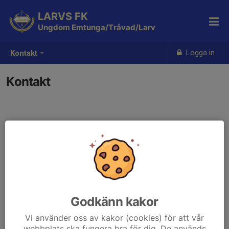
LARVS FK
Ungdom Emtunga/Tråvad/Larv
Logga in
Kontakt
Kontakt
Godkänn kakor
Vi använder oss av kakor (cookies) för att vår
webbplats ska fungera bra för dig. De används