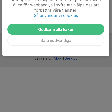
även för webbanalys i syfte att hjälpa oss att
förbättra våra tjänster.
Så använder vi cookies
Godkänn alla kakor
Bara nödvändiga
För
smarta
idrottsföreningar
Välj version:
Mobil
|
Desktop