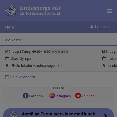
Lindesbergs AGF
En förening för alla!
Logga in
Hem
Aktiviteter
Måndag 17 aug, 09:00-10:00
Måndag 1
Motionspass
Glad Gympa
Taba
PROs lokaler Kristinavägen 34
Lindb
Hela kalendern
Följ oss
Facebook
Instagram
Youtube
Anmälan Event med Jose med lunch