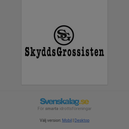
För
smarta
idrottsföreningar
Välj version:
Mobil
|
Desktop