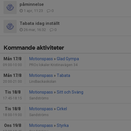
påminnelse
1 apr, 11:23
0
Tabata idag inställt
26 mar, 16:32
0
Kommande aktiviteter
Mån 17/8
Motionspass
»
Glad Gympa
09:00-10:00
PROs lokaler Kristinavägen 34
Mån 17/8
Motionspass
»
Tabata
20:00-21:00
Lindbackaskolan
Tis 18/8
Motionspass
»
Sitt och Sväng
17:45-18:15
Sandströms
Tis 18/8
Motionspass
»
Cirkel
18:00-19:00
Sandströms
Ons 19/8
Motionspass
»
Styrka