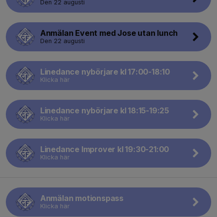
Den 22 augusti
Anmälan Event med Jose utan lunch
Den 22 augusti
Linedance nybörjare kl 17:00-18:10
Klicka här
Linedance nybörjare kl 18:15-19:25
Klicka här
Linedance Improver kl 19:30-21:00
Klicka här
Anmälan motionspass
Klicka här