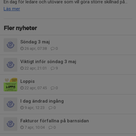
En dag för ledare och utövare som vill göra större skillnad på...
Läs mer
Fler nyheter
Söndag 3 maj
26 apr, 07:38
0
Viktigt inför söndag 3 maj
22 apr, 21:01
9
Loppis
22 apr, 07:45
0
I dag ändrad ingång
9 apr, 12:23
0
Fakturor förfallna på barnsidan
7 apr, 10:04
0