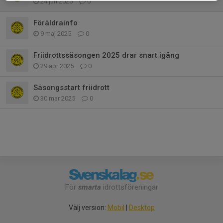
24 jun 2025
0
Föräldrainfo
9 maj 2025
0
Friidrottssäsongen 2025 drar snart igång
29 apr 2025
0
Säsongsstart friidrott
30 mar 2025
0
För
smarta
idrottsföreningar
Välj version:
Mobil
|
Desktop