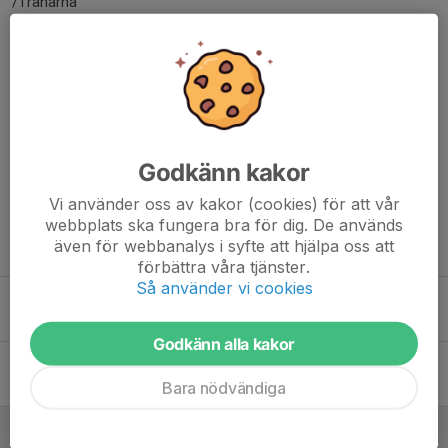
/Tränarna
Dela nyhet
Kommentarer
Godkänn kakor
Vi använder oss av kakor (cookies) för att vår
webbplats ska fungera bra för dig. De används
även för webbanalys i syfte att hjälpa oss att
Tidigare nyheter
förbättra våra tjänster.
Så använder vi cookies
Träningstider för Allround Yngre
27 mar, 13:55
0
Godkänn alla kakor
Säsongsavslutning
29 aug 2025
0
Bara nödvändiga
Inställd träning idag 24/6