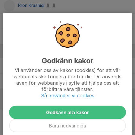
Rron Krasniqi
Sebastian Petreski
Upasit Taneja
Ledare
Godkänn kakor
Ahmadalameen Mustafa
Tränare
Vi använder oss av kakor (cookies) för att vår
webbplats ska fungera bra för dig. De används
Yücel Karpuz
Tränare
även för webbanalys i syfte att hjälpa oss att
förbättra våra tjänster.
Så använder vi cookies
Inför match
/
Referat
Godkänn alla kakor
Inget referat skrivet
Bara nödvändiga