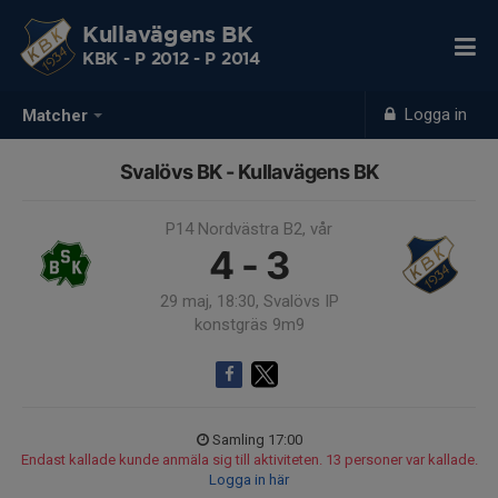
Kullavägens BK
KBK - P 2012 - P 2014
Logga in
Matcher
Svalövs BK - Kullavägens BK
P14 Nordvästra B2, vår
4 - 3
29 maj, 18:30, Svalövs IP
konstgräs 9m9
Samling 17:00
Endast kallade kunde anmäla sig till aktiviteten. 13 personer var kallade.
Logga in här