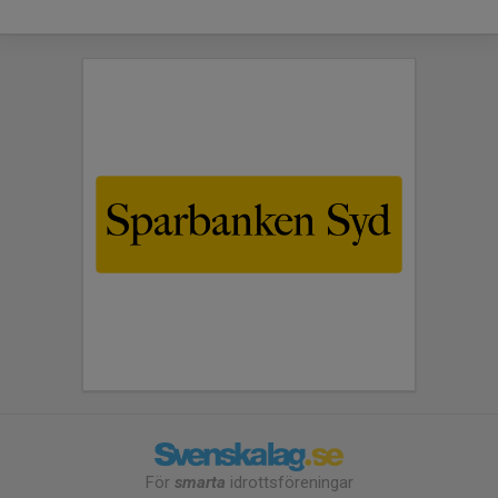
För
smarta
idrottsföreningar