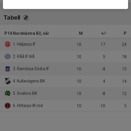
Tabell
P14 Nordvästra B2, vår
M
+/-
P
1. Häljarps IF
10
17
24
2. Råå IF blå
10
5
18
3. Ramlösa Södra IF
10
-8
15
4. Kullavägens BK
10
4
14
5. Svalövs BK
10
-8
12
6. Hittarps IK röd
10
-10
5