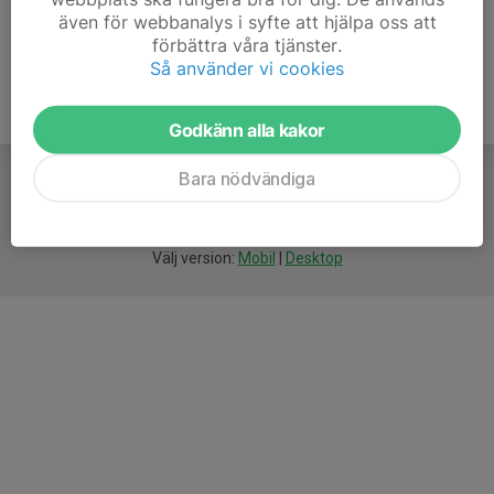
även för webbanalys i syfte att hjälpa oss att
förbättra våra tjänster.
Så använder vi cookies
Godkänn alla kakor
Bara nödvändiga
För
smarta
idrottsföreningar
Välj version:
Mobil
|
Desktop