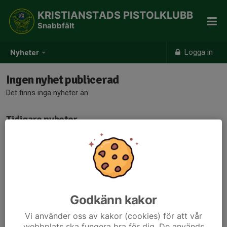
KRISTIANSTADS PISTOLKLUBB
Snabbfält
Logga in
Nyheter
Ingen nyhet publicerad
Det finns inga nyheter än.
Tidigare nyheter
Det finns inga tidigare nyheter
Godkänn kakor
Vi använder oss av kakor (cookies) för att vår
webbplats ska fungera bra för dig. De används