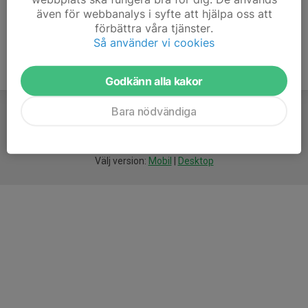
även för webbanalys i syfte att hjälpa oss att
förbättra våra tjänster.
Så använder vi cookies
Godkänn alla kakor
Bara nödvändiga
För
smarta
idrottsföreningar
Välj version:
Mobil
|
Desktop